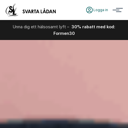
Logga in
Unna dig ett hälsosamt lyft –
30% rabatt med kod:
Formen30