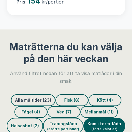
154
Pris:
kr/portion
Maträtterna du kan välja
på den här veckan
Använd filtret nedan för att ta visa matlådor i din
smak.
Alla måltider (23)
Fisk (8)
Kött (4)
Fågel (4)
Veg (7)
Mellanmål (11)
Träningslåda
Kom i form-låda
Hälsoshot (2)
(större portioner)
(färre kalorier)