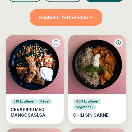
Köp
Kom i form-lådan
315 kcal/port
Fågel
400 kcal/port
Vegetarisk
CEVAPIPPI MED
MANGOSASLSA
CHILI SIN CARNE