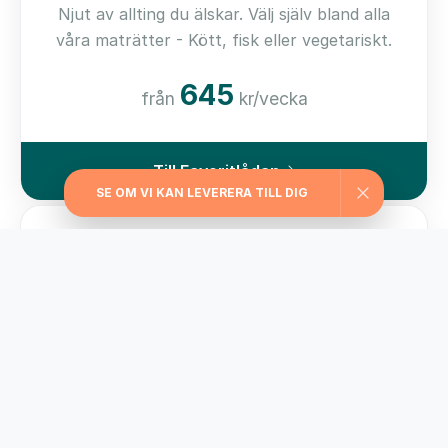
Njut av allting du älskar. Välj själv bland alla
våra maträtter - Kött, fisk eller vegetariskt.
645
från
kr/vecka
Till Favoritlådan
SE OM VI KAN LEVERERA TILL DIG
Kom i form-lådan
För dig som vill ha hjälp med viktkontroll har vi
valt ut matlådor med ett kaloriinnehåll från
229 kcal/måltid
595
från
kr/vecka