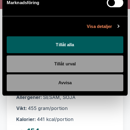
Marknadsföring
broccoli
Näringsvärde per 100 gram:
Energi 404 kJ,
Visa detaljer
Energi 97 kcal, Fett 3 g, -varav Mättat fett
0,6 g, Kolhydrater 5 g, -varav Sockerarter
4,2 g, Protein 11 g, Salt 0,6 g
Tillåt alla
Ingredienser:
Kyckling(34%),
broccoli(23%), salladskål(16%), ananas,
Tillåt urval
äpple, morot, dadlar, SESAMolja, vegansk
kimchibas(SOJA), sambal oelek, vitlök,
Avvisa
SESAMfrö, vitlök, ingefära
Allergener:
SESAM, SOJA
Vikt:
455 gram/portion
Kalorier:
441 kcal/portion