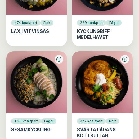
474 kcal/port
Fisk
229 kcal/port
Fågel
LAX I VITVINSÅS
KYCKLINGBIFF
MEDELHAVET
466 kcal/port
Fågel
377 kcal/port
Kött
SESAMKYCKLING
SVARTA LÅDANS
KÖTTBULLAR