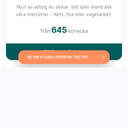
Njut av allting du älskar. Välj själv bland alla
våra maträtter - Kött, fisk eller vegetariskt.
645
från
kr/vecka
Till Favoritlådan
SE OM VI KAN LEVERERA TILL DIG
Kom i form-lådan
För dig som vill ha hjälp med viktkontroll har vi
valt ut matlådor med ett kaloriinnehåll från
229 kcal/måltid
595
från
kr/vecka