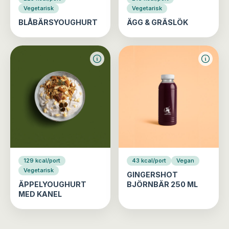
Vegetarisk
Vegetarisk
BLÅBÄRSYOUGHURT
ÄGG & GRÄSLÖK
129 kcal/port
43 kcal/port
Vegan
Vegetarisk
GINGERSHOT
ÄPPELYOUGHURT
BJÖRNBÄR 250 ML
MED KANEL