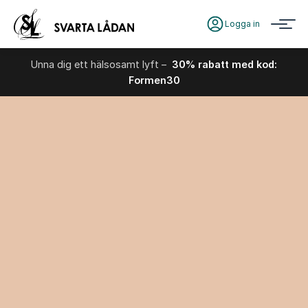
Logga in
Unna dig ett hälsosamt lyft –
30% rabatt med kod:
Formen30