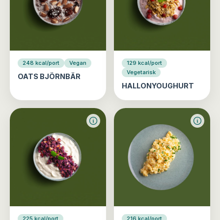
248 kcal/port
Vegan
129 kcal/port
Vegetarisk
OATS BJÖRNBÄR
HALLONYOUGHURT
225 kcal/port
216 kcal/port