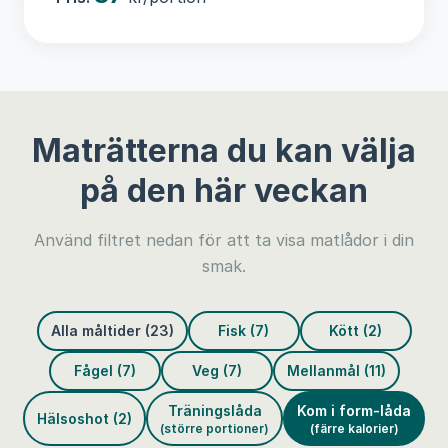
Maträtterna du kan välja
på den här veckan
Använd filtret nedan för att ta visa matlådor i din
smak.
Alla måltider (23)
Fisk (7)
Kött (2)
Fågel (7)
Veg (7)
Mellanmål (11)
Träningslåda
Kom i form-låda
Hälsoshot (2)
(större portioner)
(färre kalorier)