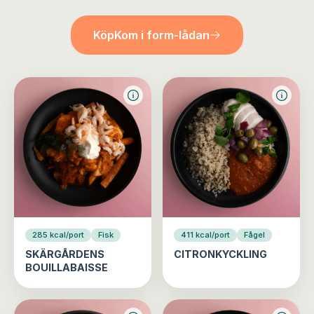
Köp
Kom i form-lådan
285 kcal/port
Fisk
411 kcal/port
Fågel
SKÄRGÅRDENS
CITRONKYCKLING
BOUILLABAISSE