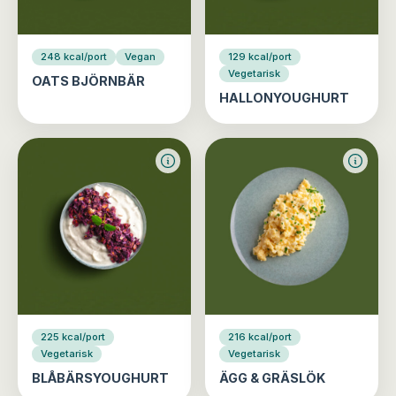
248 kcal/port
Vegan
129 kcal/port
Vegetarisk
OATS BJÖRNBÄR
HALLONYOUGHURT
225 kcal/port
216 kcal/port
Vegetarisk
Vegetarisk
BLÅBÄRSYOUGHURT
ÄGG & GRÄSLÖK