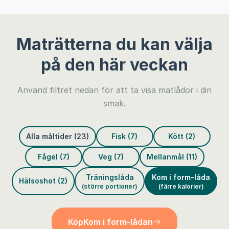
Maträtterna du kan välja
på den här veckan
Använd filtret nedan för att ta visa matlådor i din
smak.
Alla måltider (23)
Fisk (7)
Kött (2)
Fågel (7)
Veg (7)
Mellanmål (11)
Träningslåda
Kom i form-låda
Hälsoshot (2)
(större portioner)
(färre kalorier)
Köp
Kom i form-lådan