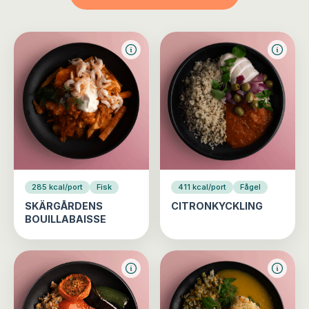
285 kcal/port
Fisk
411 kcal/port
Fågel
SKÄRGÅRDENS
CITRONKYCKLING
BOUILLABAISSE