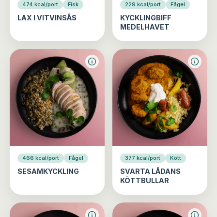
474 kcal/port
Fisk
229 kcal/port
Fågel
LAX I VITVINSÅS
KYCKLINGBIFF
MEDELHAVET
466 kcal/port
Fågel
377 kcal/port
Kött
SESAMKYCKLING
SVARTA LÅDANS
KÖTTBULLAR