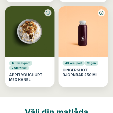
129 kcal/port
43 kcal/port
Vegan
Vegetarisk
GINGERSHOT
ÄPPELYOUGHURT
BJÖRNBÄR 250 ML
MED KANEL
Välj din matlåda