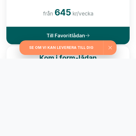
645
från
kr/vecka
Till Favoritlådan
SE OM VI KAN LEVERERA TILL DIG
Kom i form-lådan
För dig som vill ha hjälp med viktkontroll har vi
valt ut matlådor med ett kaloriinnehåll från
229 kcal/måltid
595
från
kr/vecka
Till Kom i form-lådan