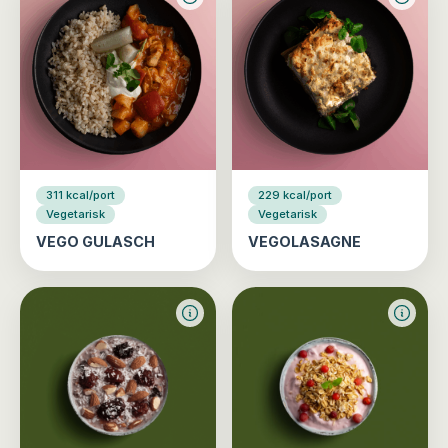
311 kcal/port
229 kcal/port
Vegetarisk
Vegetarisk
VEGO GULASCH
VEGOLASAGNE