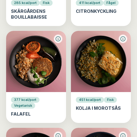
285 kcal/port
Fisk
411 kcal/port
Fågel
SKÄRGÅRDENS
CITRONKYCKLING
BOUILLABAISSE
377 kcal/port
451 kcal/port
Fisk
Vegetarisk
KOLJA I MOROTSÅS
FALAFEL