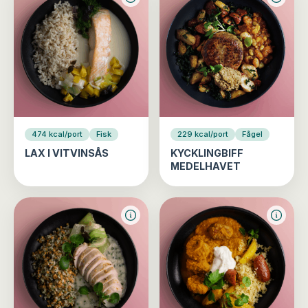
474 kcal/port
Fisk
229 kcal/port
Fågel
LAX I VITVINSÅS
KYCKLINGBIFF
MEDELHAVET