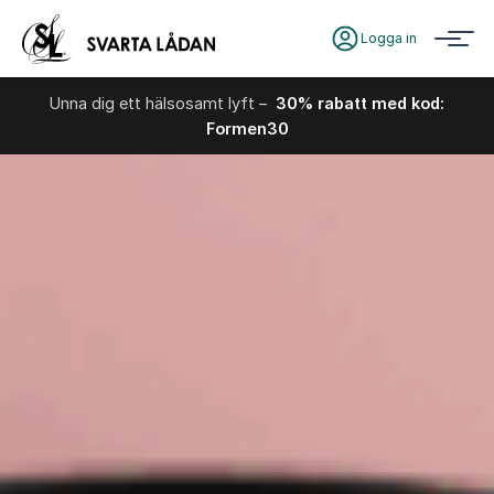
Logga in
Unna dig ett hälsosamt lyft –
30% rabatt med kod:
Formen30