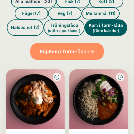
Alla måltider (23)
Fisk (7)
Kött (2)
Fågel (7)
Veg (7)
Mellanmål (11)
Träningslåda
Kom i form-låda
Hälsoshot (2)
(större portioner)
(färre kalorier)
Köp
Kom i form-lådan