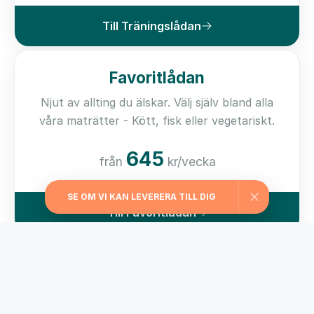
Till Träningslådan
Favoritlådan
Njut av allting du älskar. Välj själv bland alla
våra maträtter - Kött, fisk eller vegetariskt.
645
från
kr/vecka
SE OM VI KAN LEVERERA TILL DIG
Till Favoritlådan
Kom i form-lådan
För dig som vill ha hjälp med viktkontroll har vi
valt ut matlådor med ett kaloriinnehåll från