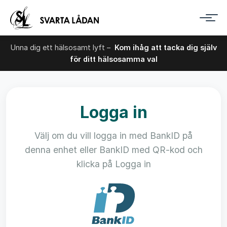
Unna dig ett hälsosamt lyft –
Kom ihåg att tacka dig själv
för ditt hälsosamma val
Logga in
Välj om du vill logga in med BankID på
denna enhet eller BankID med QR-kod och
klicka på Logga in