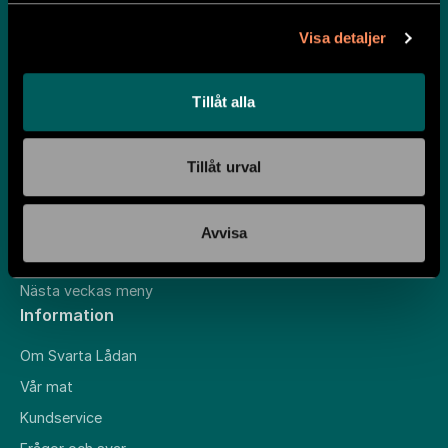
matlådor får du all näring du behöver samtidigt som du når
Visa detaljer
dina hälsomål.
Svarta Lådan kan levereras till stora delar av mellersta och
södra Sverige. Kontrollera just ditt postnummer
här
.
Tillåt alla
Beställ nu
Tillåt urval
Meny
Avvisa
Våra matlådor
Nästa veckas meny
Information
Om Svarta Lådan
Vår mat
Kundservice