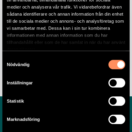
medier och analysera vår trafik. Vi vidarebefordrar även
sådana identifierare och annan information från din enhet
till de sociala medier och annons- och analysföretag som
Logga in med användarnamn &
vi samarbetar med. Dessa kan i sin tur kombinera
lösenord
informationen med annan information som du har
tillhandahållit eller som de har samlat in när du har använt
Svarta Lådans kundservice kan inte hjälpa till
deras tjänster.
om du glömt ditt användarnamn eller lösenord,
så därför rekommenderar vi BankID.
Samtyckesval
Nödvändig
Inställningar
Statistik
Marknadsföring
Hälsa ska smaka gott. Med Svarta Lådans färdiglagade