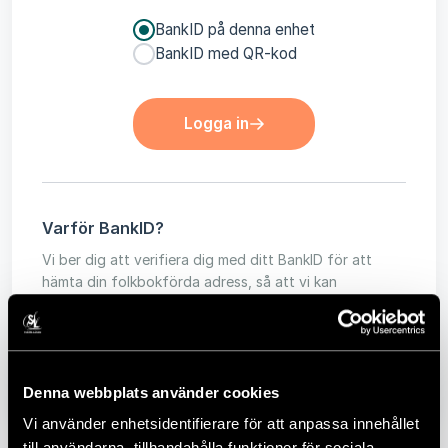
BankID på denna enhet
BankID med QR-kod
Logga in
Varför BankID?
Vi ber dig att verifiera dig med ditt BankID för att
hämta din folkbokförda adress, så att vi kan
säkerställa att det är just du som beställer. När du
skapar ett konto via BankID godkänner du Svarta
Lådans hantering av personuppgifter.
Läs vår
intergritetspolicy här.
Har du problem med BankID?
Vi
har listat några åtgärder som du kan prova.
Denna webbplats använder cookies
Vi använder enhetsidentifierare för att anpassa innehållet
till användarna, tillhandahålla funktioner för sociala