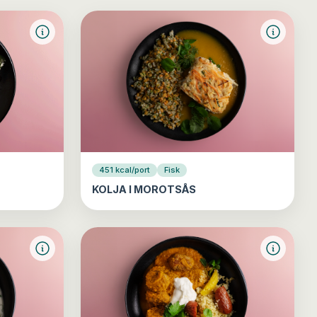
451 kcal/port
Fisk
KOLJA I MOROTSÅS