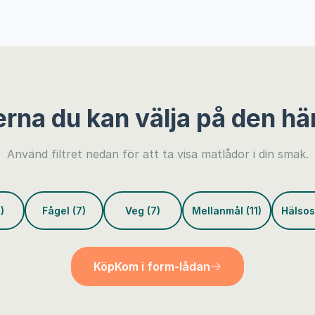
erna du kan välja på den hä
Använd filtret nedan för att ta visa matlådor i din smak.
)
Fågel (7)
Veg (7)
Mellanmål (11)
Hälsos
Köp
Kom i form-lådan