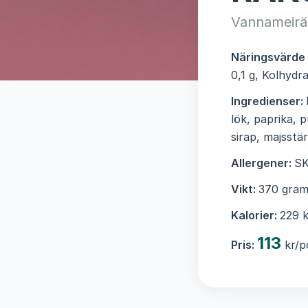
Vannameiräk
Näringsvärde
0,1 g, Kolhydra
Ingredienser:
lök, paprika, 
sirap, majsstä
Allergener:
S
Vikt:
370 gram
Kalorier:
229 k
113
Pris:
kr/p