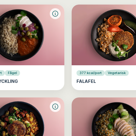
rt
Fågel
377 kcal/port
Vegetarisk
YCKLING
FALAFEL