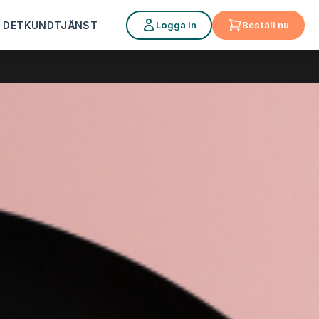
Logga in
Beställ nu
 DET
KUNDTJÄNST