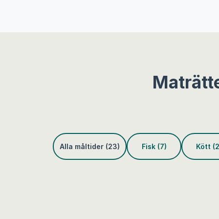
Maträtt
Alla måltider (23)
Fisk (7)
Kött (2