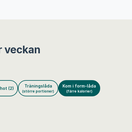
r veckan
Träningslåda
Kom i form-låda
hot (2)
(större portioner)
(färre kalorier)