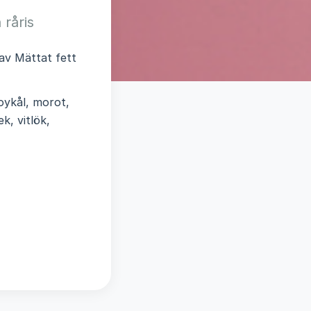
 råris
rav Mättat fett
oykål, morot,
k, vitlök,