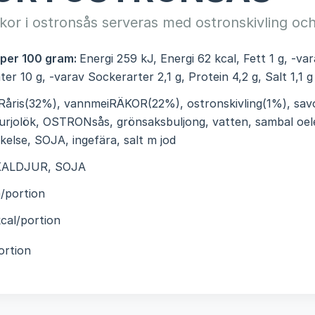
or i ostronsås serveras med ostronskivling och
 per 100 gram:
Energi 259 kJ, Energi 62 kcal, Fett 1 g, -va
ter 10 g, -varav Sockerarter 2,1 g, Protein 4,2 g, Salt 1,1 g
Råris(32%), vannmeiRÄKOR(22%), ostronskivling(1%), sav
purjolök, OSTRONsås, grönsaksbuljong, vatten, sambal oele
rkelse, SOJA, ingefära, salt m jod
KALDJUR, SOJA
/portion
cal/portion
ortion