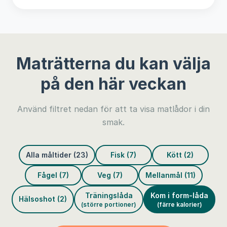
Maträtterna du kan välja
på den här veckan
Använd filtret nedan för att ta visa matlådor i din
smak.
Alla måltider (23)
Fisk (7)
Kött (2)
Fågel (7)
Veg (7)
Mellanmål (11)
Träningslåda
Kom i form-låda
Hälsoshot (2)
(större portioner)
(färre kalorier)