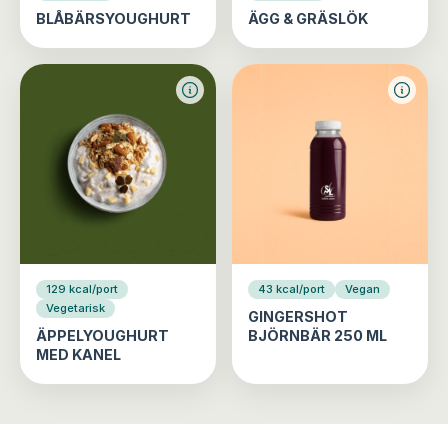
BLÅBÄRSYOUGHURT
ÄGG & GRÄSLÖK
129 kcal/port
43 kcal/port
Vegan
Vegetarisk
GINGERSHOT
ÄPPELYOUGHURT
BJÖRNBÄR 250 ML
MED KANEL