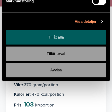
Marknadsföring
Näringsvärde per 100 gram:
Energi 531 kJ,
Energi 127 kcal, Fett 3 g, -varav Mättat
Visa detaljer
fett 1 g, Kolhydrater 18 g, -varav
Sockerarter 2,8 g, Protein 3,6 g, Salt 1 g
Tillåt alla
Ingredienser:
Spagetti glutenfri(32%),
krossade tomater(24%), SOJAfärs(13%),
röda linser(7%), fetaost(5%), morot, lök,
Tillåt urval
tomatpuré, rapsolja, vitlök, salt m jod,
örtblandning
Avvisa
Allergener:
MJÖLKPROTEIN, SOJA
Vikt:
370 gram/portion
Kalorier:
470 kcal/portion
103
Pris:
kr/portion