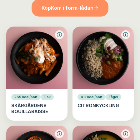
Köp
Kom i form-lådan
285 kcal/port
Fisk
411 kcal/port
Fågel
SKÄRGÅRDENS
CITRONKYCKLING
BOUILLABAISSE