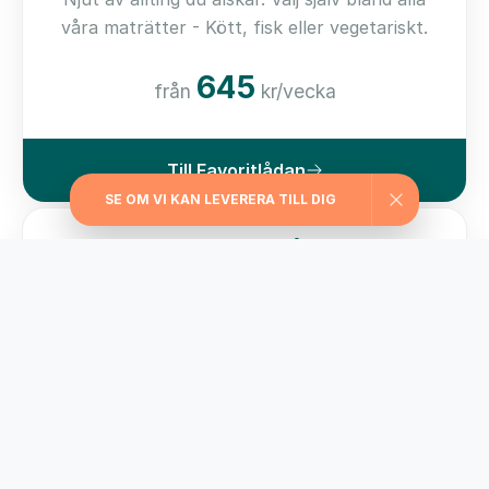
våra maträtter - Kött, fisk eller vegetariskt.
645
från
kr/vecka
Till Favoritlådan
SE OM VI KAN LEVERERA TILL DIG
Kom i form-lådan
För dig som vill ha hjälp med viktkontroll har vi
valt ut matlådor med ett kaloriinnehåll från
229 kcal/måltid
595
från
kr/vecka
Till Kom i form-lådan