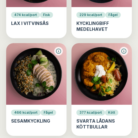
474 kcal/port
Fisk
229 kcal/port
Fågel
LAX I VITVINSÅS
KYCKLINGBIFF
MEDELHAVET
466 kcal/port
Fågel
377 kcal/port
Kött
SESAMKYCKLING
SVARTA LÅDANS
KÖTTBULLAR