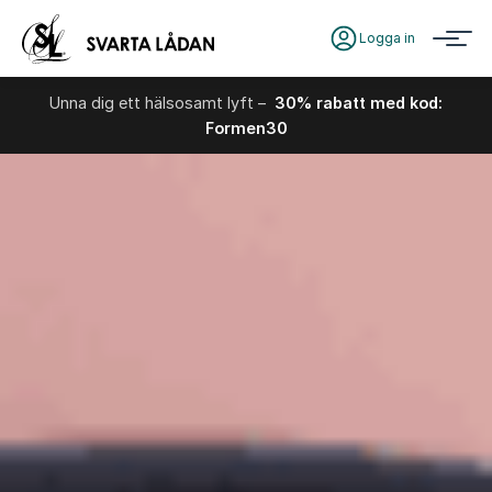
Logga in
Unna dig ett hälsosamt lyft –
30% rabatt med kod:
Formen30