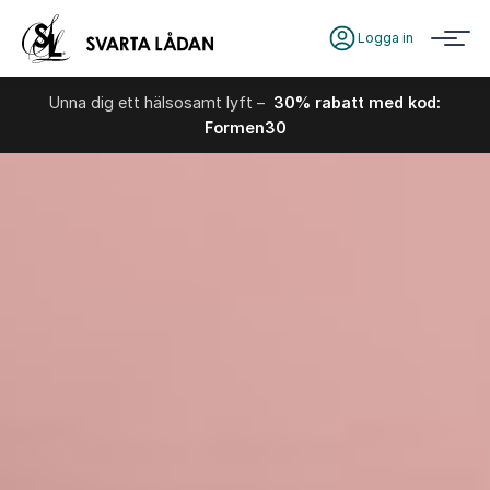
Logga in
Unna dig ett hälsosamt lyft –
30% rabatt med kod:
Formen30