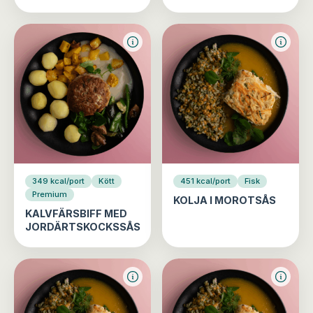
349 kcal/port
Kött
451 kcal/port
Fisk
Premium
KOLJA I MOROTSÅS
KALVFÄRSBIFF MED
JORDÄRTSKOCKSSÅS