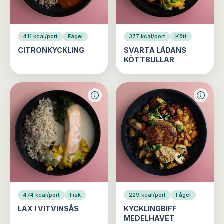
411 kcal/port
Fågel
377 kcal/port
Kött
CITRONKYCKLING
SVARTA LÅDANS
KÖTTBULLAR
474 kcal/port
Fisk
229 kcal/port
Fågel
LAX I VITVINSÅS
KYCKLINGBIFF
MEDELHAVET