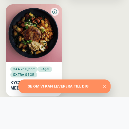
344 kcal/port
Fågel
EXTRA STOR
KYCKLINGBIFF
SE OM VI KAN LEVERERA TILL DIG
MEDELHAVET
Välj din matlåda