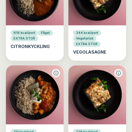
616 kcal/port
Fågel
344 kcal/port
EXTRA STOR
Vegetarisk
EXTRA STOR
CITRONKYCKLING
VEGOLASAGNE
311 kcal/port
229 kcal/port