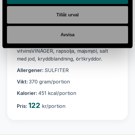
fett 1,9 g, Kolhydrater 10 g, -varav
Sockerarter 1 g, Protein 10,7 g, Salt 0,4 g
Tillåt urval
Ingredienser:
Kyckling(34%), quinoa(24%),
broccoli, blomkål, paprika, lök, morot,
Avvisa
hönsfond, kokosmjölk, vatten, grön
currypasta, pepparfrukt, ingefära, vitlök,
vitvinsVINÄGER, rapsolja, majsmjöl, salt
med jod, kryddblandning, örtkryddor.
Allergener:
SULFITER
Vikt:
370 gram/portion
Kalorier:
451 kcal/portion
122
Pris:
kr/portion