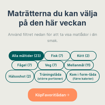
Maträtterna du kan välja
på den här veckan
Använd filtret nedan för att ta visa matlådor i din
smak.
Alla måltider (23)
Fisk (7)
Kött (2)
Fågel (7)
Veg (7)
Mellanmål (11)
Träningslåda
Kom i form-låda
Hälsoshot (2)
(större portioner)
(färre kalorier)
Köp
Favoritlådan