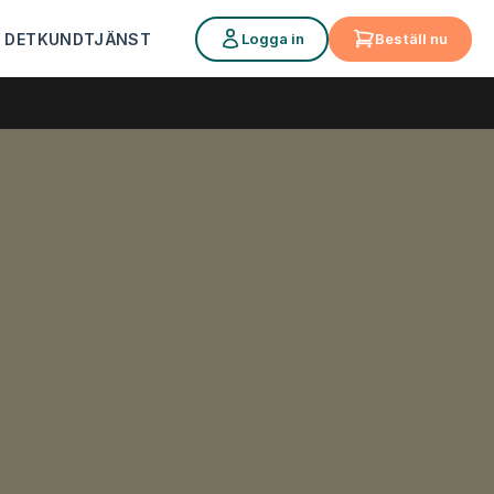
Logga in
Beställ nu
 DET
KUNDTJÄNST