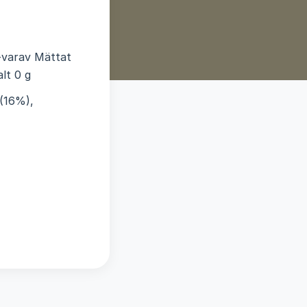
 -varav Mättat
lt 0 g
(16%),