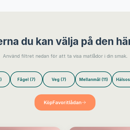
erna du kan välja på den hä
Använd filtret nedan för att ta visa matlådor i din smak.
)
Fågel (7)
Veg (7)
Mellanmål (11)
Hälsos
Köp
Favoritlådan