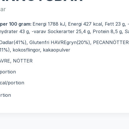
ar
 per 100 gram:
Energi 1788 kJ, Energi 427 kcal, Fett 23 g,
lhydrater 43 g, -varav Sockerarter 25,4 g, Protein 8,5 g, Sa
Dadlar(41%), Glutenfri HAVREgryn(20%), PECANNÖTTER
%), kokosflingor, kakaopulver
AVRE, NÖTTER
portion
cal/portion
rtion