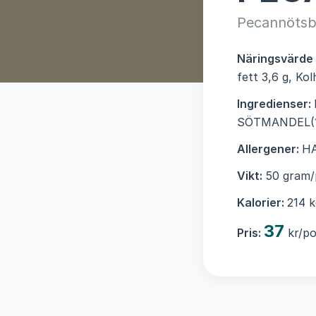
Pecannötsb
Näringsvärde
fett 3,6 g, Ko
Ingredienser:
SÖTMANDEL(11
Allergener:
H
Vikt:
50 gram/
Kalorier:
214 k
37
Pris:
kr/po