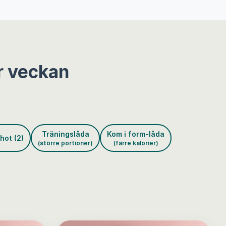
r veckan
Träningslåda
Kom i form-låda
hot (2)
(större portioner)
(färre kalorier)