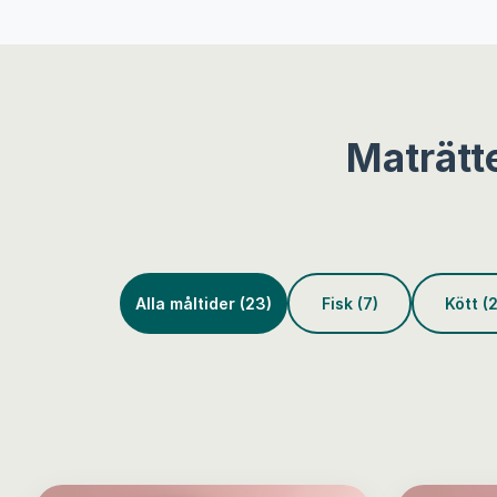
Maträtt
Alla måltider (23)
Fisk (7)
Kött (2