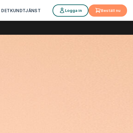
Logga in
Beställ nu
 DET
KUNDTJÄNST