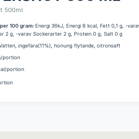
ot 500ml
 per 100 gram:
Energi 36kJ, Energi 8 kcal, Fett 0,1 g, -var
er 2 g, -varav Sockerarter 2 g, Protein 0 g, Salt 0 g
Vatten, ingefära(11%), honung flytande, citronsaft
/portion
al/portion
rtion