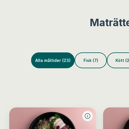
Maträtt
Alla måltider (23)
Fisk (7)
Kött (2