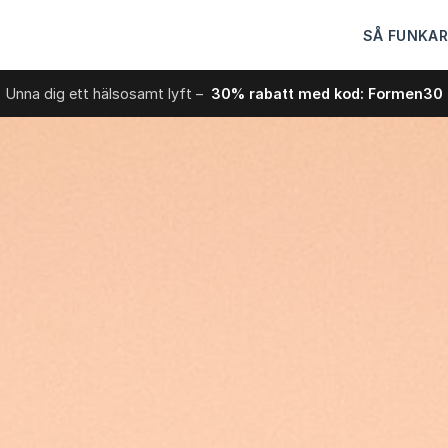
SÅ FUNKAR
Unna dig ett hälsosamt lyft –
30% rabatt med kod: Formen30