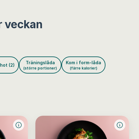
r veckan
Träningslåda
Kom i form-låda
hot (2)
(större portioner)
(färre kalorier)