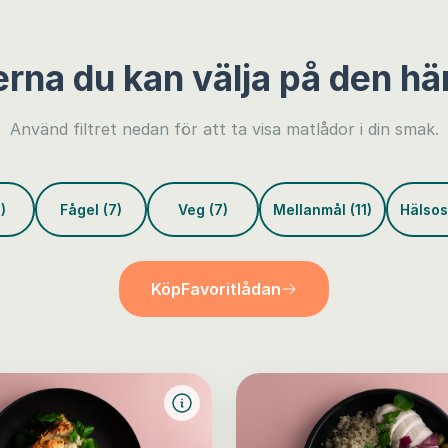
erna du kan välja på den hä
Använd filtret nedan för att ta visa matlådor i din smak.
)
Fågel (7)
Veg (7)
Mellanmål (11)
Hälsos
Köp
Favoritlådan