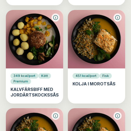
349 kcal/port
Kött
451 kcal/port
Fisk
Premium
KOLJA I MOROTSÅS
KALVFÄRSBIFF MED
JORDÄRTSKOCKSSÅS