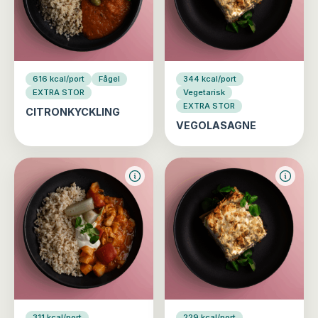
616 kcal/port
Fågel
344 kcal/port
EXTRA STOR
Vegetarisk
EXTRA STOR
CITRONKYCKLING
VEGOLASAGNE
311 kcal/port
229 kcal/port