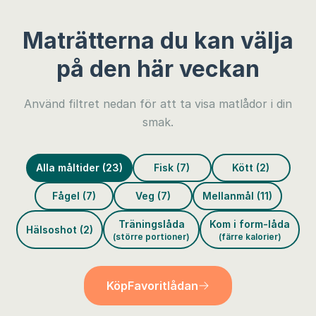
Maträtterna du kan välja
på den här veckan
Använd filtret nedan för att ta visa matlådor i din
smak.
Alla måltider (23)
Fisk (7)
Kött (2)
Fågel (7)
Veg (7)
Mellanmål (11)
Träningslåda
Kom i form-låda
Hälsoshot (2)
(större portioner)
(färre kalorier)
Köp
Favoritlådan