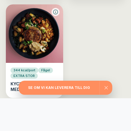
344 kcal/port
Fågel
EXTRA STOR
KYCKLINGBIFF
SE OM VI KAN LEVERERA TILL DIG
MEDELHAVET
Välj din matlåda