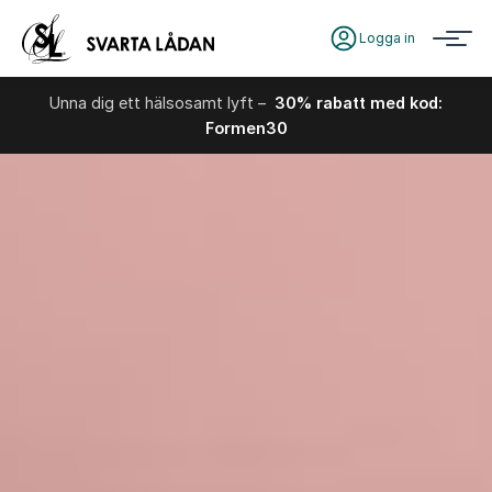
Logga in
Unna dig ett hälsosamt lyft –
30% rabatt med kod:
Formen30