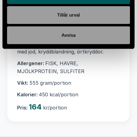
1,3 g, Kolhydrater 5 g, -varav Sockerarter
0,8 g, Protein 9,1 g, Salt 0,4 g
Tillåt urval
Ingredienser:
KOLJA(38%), potatis(32%),
broccoli11%), matlagningsVIN,
Avvisa
HAVREdryck, CRÉME FRAICHE laktosfri,
PARMESAN, FISKFOND, lök, citron, salt
med jod, kryddblandning, örtkryddor.
Allergener:
FISK, HAVRE,
MJÖLKPROTEIN, SULFITER
Vikt:
555 gram/portion
Kalorier:
450 kcal/portion
164
Pris:
kr/portion