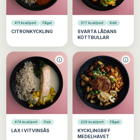
411 kcal/port
Fågel
377 kcal/port
Kött
CITRONKYCKLING
SVARTA LÅDANS
KÖTTBULLAR
474 kcal/port
Fisk
229 kcal/port
Fågel
LAX I VITVINSÅS
KYCKLINGBIFF
MEDELHAVET