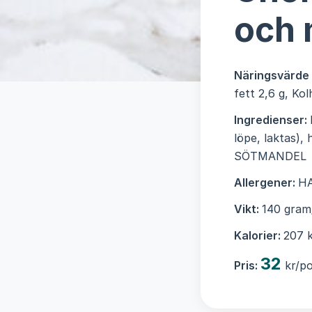
och 
Näringsvärde
fett 2,6 g, Kol
Ingredienser:
löpe, laktas),
SÖTMANDEL
Allergener:
H
Vikt:
140 gram
Kalorier:
207 k
32
Pris:
kr/po