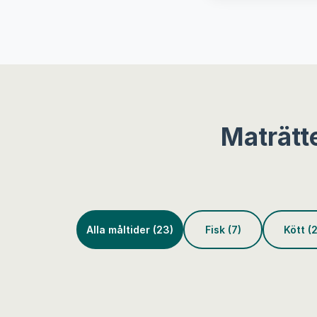
Maträtt
Alla måltider (23)
Fisk (7)
Kött (2