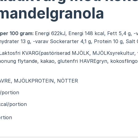
mandelgranola
 per 100 gram:
Energi 622kJ, Energi 148 kcal, Fett 5,4 g, 
hydrater 13 g, -varav Sockerarter 4,1 g, Protein 10 g, Salt 
Laktosfri KVARG(pastöriserad MJÖLK, MJÖLKsyrekultur, v
 honung flytande, kakao, glutenfri HAVREgryn, kokosflingo
AVRE, MJÖLKPROTEIN, NÖTTER
/portion
cal/portion
rtion