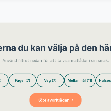
erna du kan välja på den hä
Använd filtret nedan för att ta visa matlådor i din smak.
)
Fågel (7)
Veg (7)
Mellanmål (11)
Hälsos
Köp
Favoritlådan