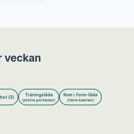
r veckan
Träningslåda
Kom i form-låda
hot (2)
(större portioner)
(färre kalorier)