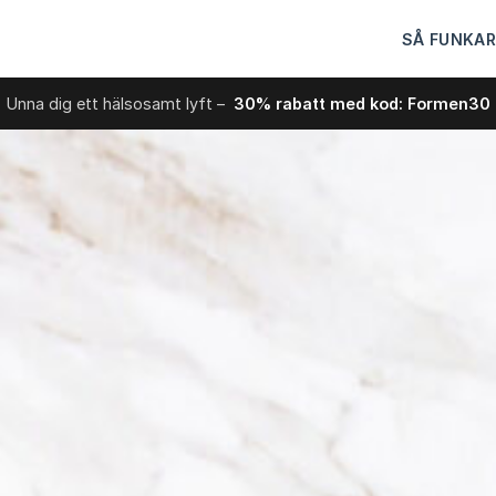
SÅ FUNKAR
Unna dig ett hälsosamt lyft –
30% rabatt med kod: Formen30