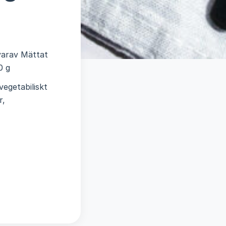
-varav Mättat
0 g
egetabiliskt
r,