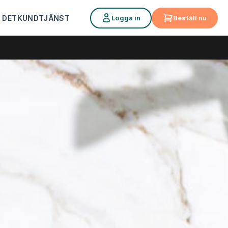
Logga in
Beställ nu
 DET
KUNDTJÄNST