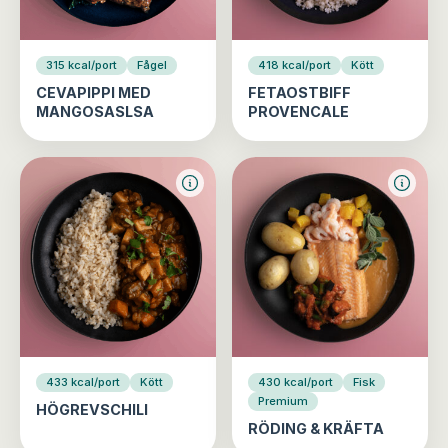
315 kcal/port
Fågel
418 kcal/port
Kött
CEVAPIPPI MED
FETAOSTBIFF
MANGOSASLSA
PROVENCALE
433 kcal/port
Kött
430 kcal/port
Fisk
Premium
HÖGREVSCHILI
RÖDING & KRÄFTA