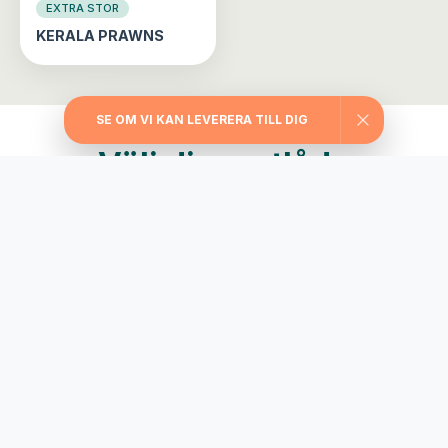
EXTRA STOR
KERALA PRAWNS
SE OM VI KAN LEVERERA TILL DIG
Välj din matlåda
Träningslådan
Maxa träningen med extra stora portioner,
rejält med protein, långsamma kolhydrater
och nyttiga fetter.
745
från
kr/vecka