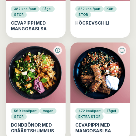
387 kcal/port
Fågel
532 kcal/port
Kött
STOR
STOR
CEVAPIPPI MED
HÖGREVSCHILI
MANGOSASLSA
569 kcal/port
Vegan
472 kcal/port
Fågel
STOR
EXTRA STOR
BONDBÖNOR MED
CEVAPIPPI MED
GRÅÄRTSHUMMUS
MANGOSASLSA