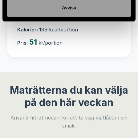
Allergener:
ÄGG, SKALDJUR
Avvisa
Vikt:
140 gram/portion
Kalorier:
199 kcal/portion
51
Pris:
kr/portion
Maträtterna du kan välja
på den här veckan
Använd filtret nedan för att ta visa matlådor i din
smak.