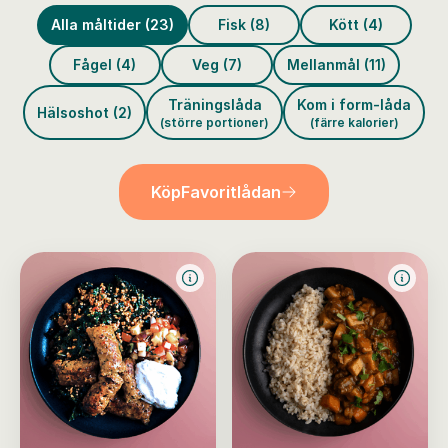
Alla måltider (23)
Fisk (8)
Kött (4)
Fågel (4)
Veg (7)
Mellanmål (11)
Träningslåda
Kom i form-låda
Hälsoshot (2)
(större portioner)
(färre kalorier)
Köp
Favoritlådan