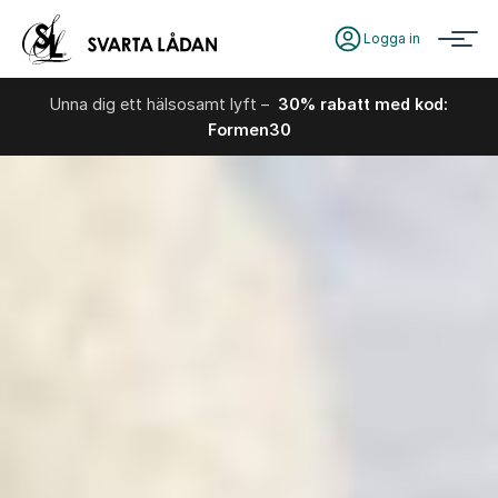
Logga in
Unna dig ett hälsosamt lyft –
30% rabatt med kod:
Formen30