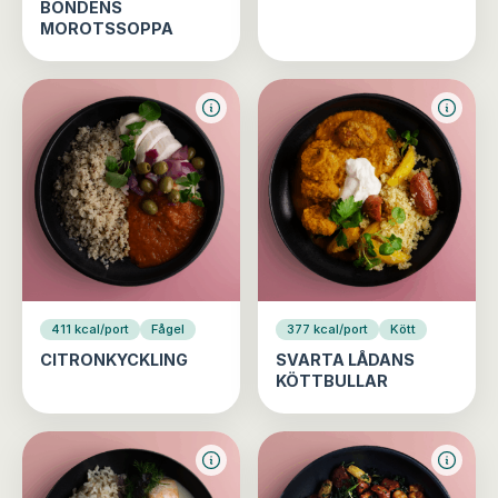
BONDENS
MOROTSSOPPA
411 kcal/port
Fågel
377 kcal/port
Kött
CITRONKYCKLING
SVARTA LÅDANS
KÖTTBULLAR