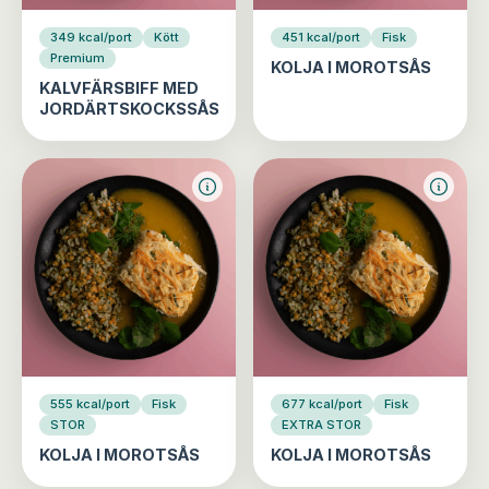
349 kcal/port
Kött
451 kcal/port
Fisk
Premium
KOLJA I MOROTSÅS
KALVFÄRSBIFF MED
JORDÄRTSKOCKSSÅS
555 kcal/port
Fisk
677 kcal/port
Fisk
STOR
EXTRA STOR
KOLJA I MOROTSÅS
KOLJA I MOROTSÅS