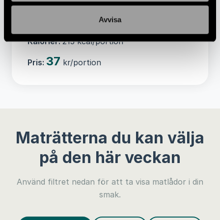
Allergener:
HAVRE, NÖTTER
Avvisa
Vikt:
50 gram/portion
Kalorier:
213 kcal/portion
37
Pris:
kr/portion
Maträtterna du kan välja
på den här veckan
Använd filtret nedan för att ta visa matlådor i din
smak.