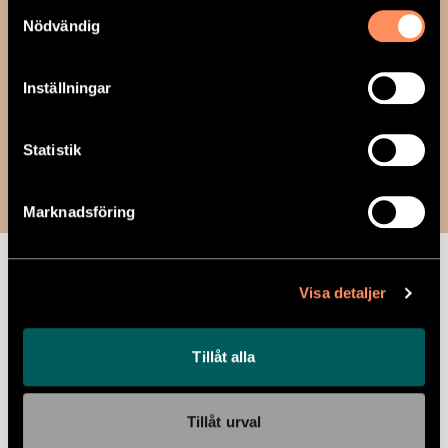
Samtyckesval
Nödvändig
Inställningar
MOCCAKAKA
Statistik
Moccakaka
Marknadsföring
Näringsvärde per 100 gram:
Energi 1780
kJ, Energi 425 kcal, Fett 18 g, -varav
Visa detaljer
Mättat fett 3,8 g, Kolhydrater 49 g, -varav
Sockerarter 13,1 g, Protein 11,1 g, Salt 0 g
Tillåt alla
Ingredienser:
Glutenfri HAVREgryn, dadlar,
VALNÖTTER, kokosfett, kaffe(2%),
kakaopulver
Tillåt urval