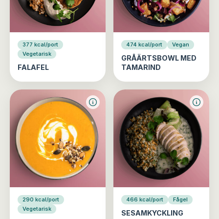
377 kcal/port
474 kcal/port
Vegan
Vegetarisk
GRÅÄRTSBOWL MED
FALAFEL
TAMARIND
290 kcal/port
466 kcal/port
Fågel
Vegetarisk
SESAMKYCKLING