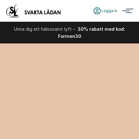
Logga in
Unna dig ett hälsosamt lyft –
30% rabatt med kod:
Formen30