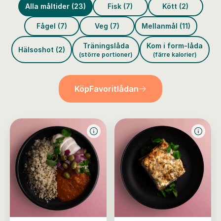
Alla måltider (23)
Fisk (7)
Kött (2)
Fågel (7)
Veg (7)
Mellanmål (11)
Träningslåda
Kom i form-låda
Hälsoshot (2)
(större portioner)
(färre kalorier)
Köp
Favoritlådan