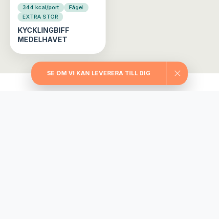
344 kcal/port
Fågel
EXTRA STOR
KYCKLINGBIFF
MEDELHAVET
SE OM VI KAN LEVERERA TILL DIG
Välj din matlåda
Träningslådan
Maxa träningen med extra stora portioner,
rejält med protein, långsamma kolhydrater
och nyttiga fetter.
745
från
kr/vecka