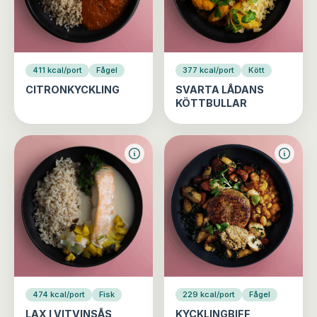
411 kcal/port
Fågel
377 kcal/port
Kött
CITRONKYCKLING
SVARTA LÅDANS
KÖTTBULLAR
474 kcal/port
Fisk
229 kcal/port
Fågel
LAX I VITVINSÅS
KYCKLINGBIFF