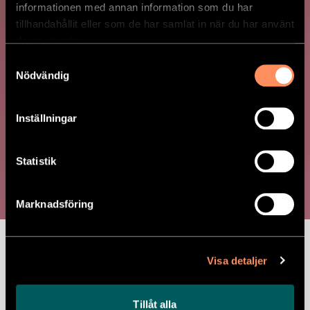
informationen med annan information som du har
tillhandahållit eller som de har samlat in när du har använt
deras tjänster.
Samtyckesval
Nödvändig
Inställningar
KALVFRIKADELLER
Statistik
MED
Marknadsföring
TOMATCONCASSÉ
Kalvfrikadeller med gröna bönor &
Visa detaljer
tomatconcassé samt rostad potatis
Tillåt alla