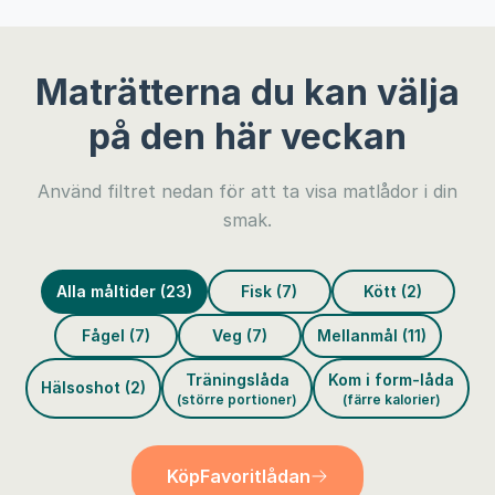
Maträtterna du kan välja
på den här veckan
Använd filtret nedan för att ta visa matlådor i din
smak.
Alla måltider (23)
Fisk (7)
Kött (2)
Fågel (7)
Veg (7)
Mellanmål (11)
Träningslåda
Kom i form-låda
Hälsoshot (2)
(större portioner)
(färre kalorier)
Köp
Favoritlådan