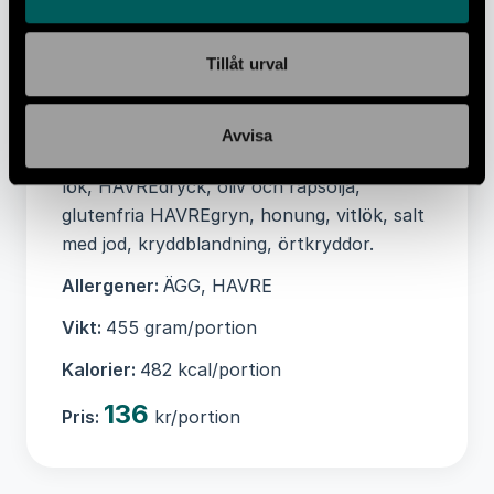
Näringsvärde per 100 gram:
Energi 442 kJ,
Energi 106 kcal, Fett 5 g, -varav Mättat
fett 0,6 g, Kolhydrater 9 g, -varav
Tillåt urval
Sockerarter 2,4 g, Protein 5,4 g, Salt 1 g
Ingredienser:
Potatis(42%), tomater(23%),
Avvisa
kalvfärs(16%), gröna bönor(12%), ÄGG,
lök, HAVREdryck, oliv och rapsolja,
glutenfria HAVREgryn, honung, vitlök, salt
med jod, kryddblandning, örtkryddor.
Allergener:
ÄGG, HAVRE
Vikt:
455 gram/portion
Kalorier:
482 kcal/portion
136
Pris:
kr/portion