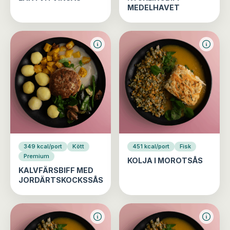
MEDELHAVET
349 kcal/port
Kött
451 kcal/port
Fisk
Premium
KOLJA I MOROTSÅS
KALVFÄRSBIFF MED
JORDÄRTSKOCKSSÅS