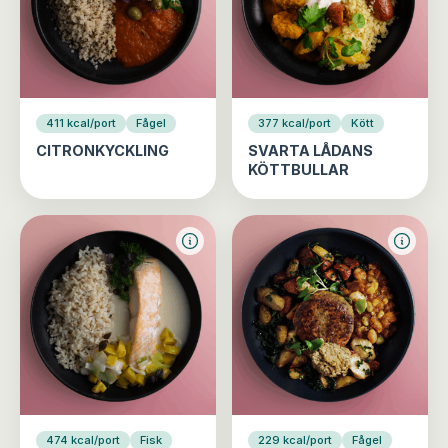
411 kcal/port
Fågel
377 kcal/port
Kött
CITRONKYCKLING
SVARTA LÅDANS
KÖTTBULLAR
474 kcal/port
Fisk
229 kcal/port
Fågel