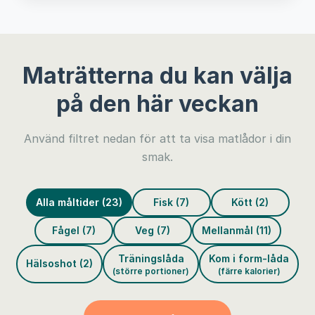
Maträtterna du kan välja
på den här veckan
Använd filtret nedan för att ta visa matlådor i din
smak.
Alla måltider (23)
Fisk (7)
Kött (2)
Fågel (7)
Veg (7)
Mellanmål (11)
Träningslåda
Kom i form-låda
Hälsoshot (2)
(större portioner)
(färre kalorier)