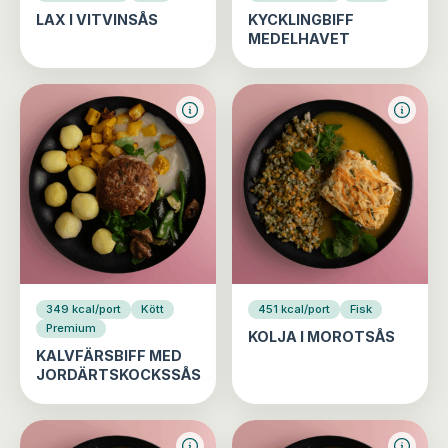
LAX I VITVINSÅS
KYCKLINGBIFF
MEDELHAVET
349 kcal/port
Kött
451 kcal/port
Fisk
Premium
KOLJA I MOROTSÅS
KALVFÄRSBIFF MED
JORDÄRTSKOCKSSÅS