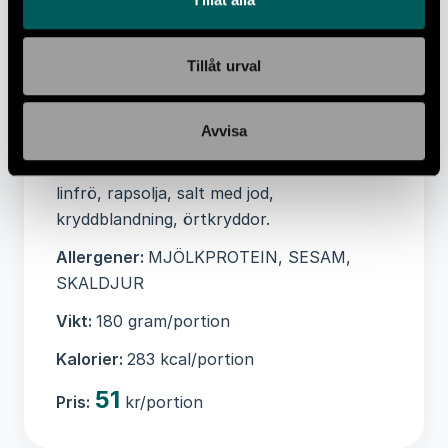
Sockerarter 0,5 g, Protein 17 g, Salt 2,4 g
Ingredienser:
RÄKOR, laktosfri
Tillåt urval
KVARG(pastöriserad MJÖLK,
MJÖLKsyrekultur, vegetabiliskt löpe,
Avvisa
laktas), citron, pepparrot, bovetemjöl,
pumpakärnor, solrosfrö, SESAMFRÖ,
linfrö, rapsolja, salt med jod,
kryddblandning, örtkryddor.
Allergener:
MJÖLKPROTEIN, SESAM,
SKALDJUR
Vikt:
180 gram/portion
Kalorier:
283 kcal/portion
51
Pris:
kr/portion