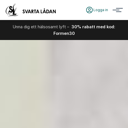
Logga in
Unna dig ett hälsosamt lyft –
30% rabatt med kod:
Formen30