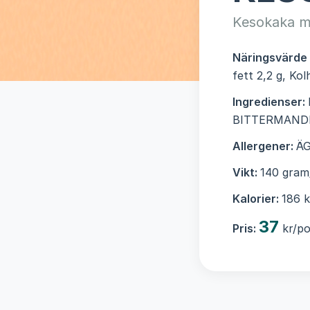
Kesokaka m
Näringsvärde
fett 2,2 g, Ko
Ingredienser:
BITTERMANDEL
Allergener:
Ä
Vikt:
140 gram
Kalorier:
186 k
37
Pris:
kr/po