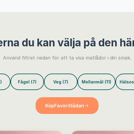
erna du kan välja på den hä
Använd filtret nedan för att ta visa matlådor i din smak.
)
Fågel (7)
Veg (7)
Mellanmål (11)
Hälsos
Köp
Favoritlådan