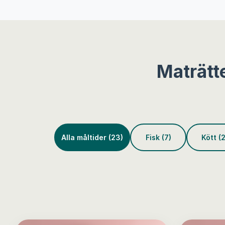
Maträtt
Alla måltider (23)
Fisk (7)
Kött (2