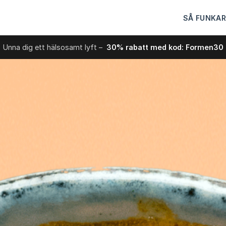
SÅ FUNKAR
Unna dig ett hälsosamt lyft –
30% rabatt med kod: Formen30