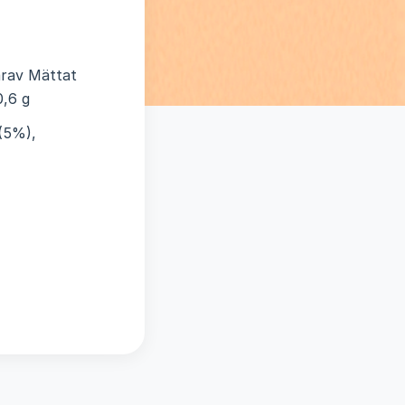
varav Mättat
0,6 g
(5%),