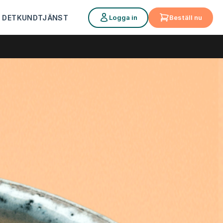
Logga in
Beställ nu
 DET
KUNDTJÄNST