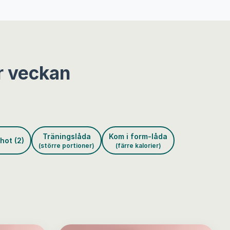
r veckan
Träningslåda
Kom i form-låda
hot (2)
(större portioner)
(färre kalorier)