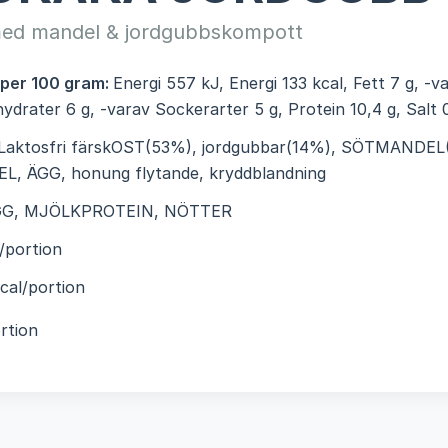
ed mandel & jordgubbskompott
 per 100 gram:
Energi 557 kJ, Energi 133 kcal, Fett 7 g, -
lhydrater 6 g, -varav Sockerarter 5 g, Protein 10,4 g, Salt 
Laktosfri färskOST(53%), jordgubbar(14%), SÖTMANDEL
, ÄGG, honung flytande, kryddblandning
GG, MJÖLKPROTEIN, NÖTTER
/portion
cal/portion
rtion