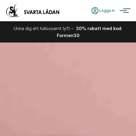
Logga in
Unna dig ett hälsosamt lyft –
30% rabatt med kod:
Formen30