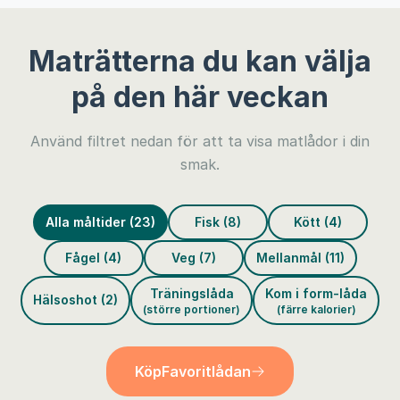
Maträtterna du kan välja
på den här veckan
Använd filtret nedan för att ta visa matlådor i din
smak.
Alla måltider (23)
Fisk (8)
Kött (4)
Fågel (4)
Veg (7)
Mellanmål (11)
Träningslåda
Kom i form-låda
Hälsoshot (2)
(större portioner)
(färre kalorier)
Köp
Favoritlådan