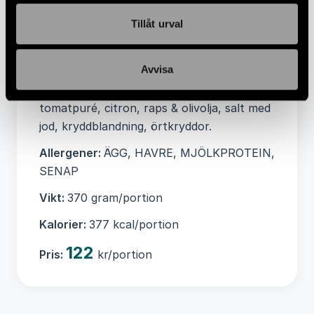
Sockerarter 2 g, Protein 6,1 g, Salt 0,5 g
Tillåt urval
Ingredienser:
Hirs, laktosfri YOUGHURT,
kalvfärs(12%), nötfärs(12%), morot,
Avvisa
potatis, lök, ÄGG, HAVREdryck,
dijonSENAP, glutenfri HAVREgryn, vitlök,
tomatpuré, citron, raps & olivolja, salt med
jod, kryddblandning, örtkryddor.
Allergener:
ÄGG, HAVRE, MJÖLKPROTEIN,
SENAP
Vikt:
370 gram/portion
Kalorier:
377 kcal/portion
122
Pris:
kr/portion