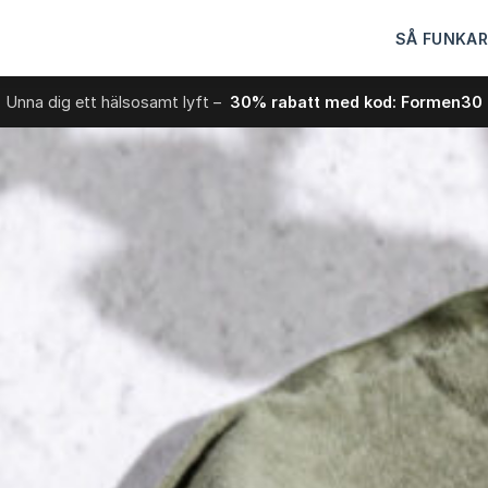
SÅ FUNKAR
Unna dig ett hälsosamt lyft –
30% rabatt med kod: Formen30