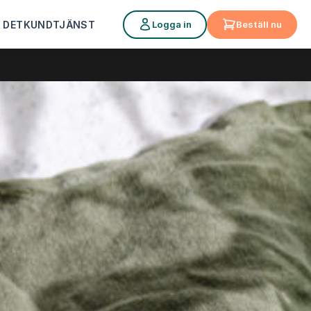
Logga in
Beställ nu
 DET
KUNDTJÄNST