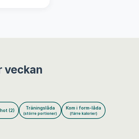
r veckan
Träningslåda
Kom i form-låda
hot (2)
(större portioner)
(färre kalorier)