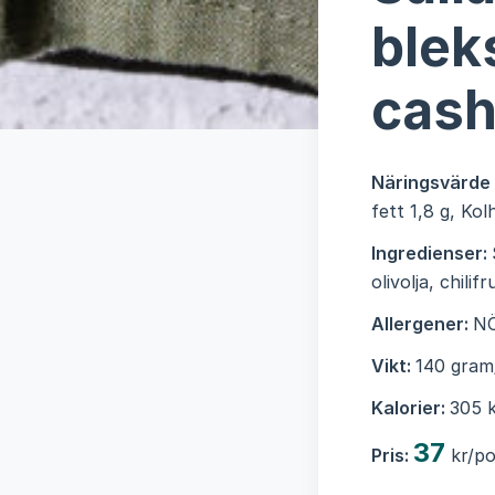
bleks
cash
Näringsvärde
fett 1,8 g, Ko
Ingredienser:
olivolja, chili
Allergener:
NÖ
Vikt:
140 gram
Kalorier:
305 k
37
Pris:
kr/po