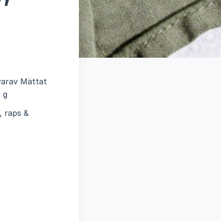
-varav Mättat
3 g
 raps &