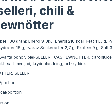
elleri, chili &
ewnötter
 per 100 gram:
Energi 913kJ, Energi 218 kcal, Fett 11,3 g, 
lhydrater 16 g, -varav Sockerarter 2,7 g, Protein 9 g, Salt 
Svarta bönor, blekSELLERI, CASHEWNÖTTER, citronjuice,
frukt, salt med jod, kryddblandning, örtkryddor.
TTER, SELLERI
/portion
cal/portion
rtion