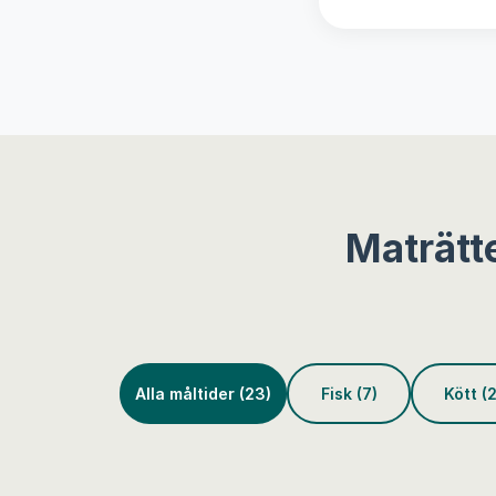
Maträtt
Alla måltider (23)
Fisk (7)
Kött (2