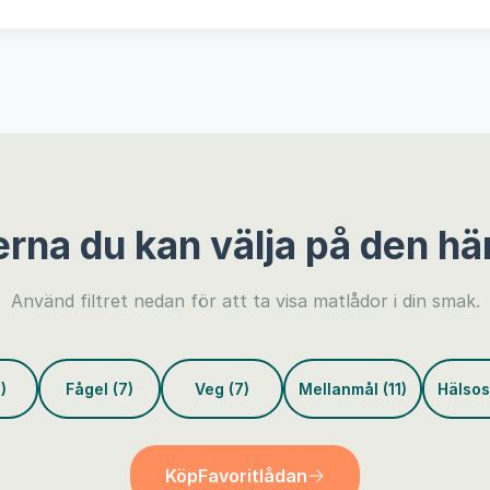
erna du kan välja på den hä
Använd filtret nedan för att ta visa matlådor i din smak.
)
Fågel (7)
Veg (7)
Mellanmål (11)
Hälsos
Köp
Favoritlådan