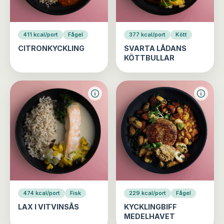
411 kcal/port
Fågel
377 kcal/port
Kött
CITRONKYCKLING
SVARTA LÅDANS
KÖTTBULLAR
474 kcal/port
Fisk
229 kcal/port
Fågel
LAX I VITVINSÅS
KYCKLINGBIFF
MEDELHAVET