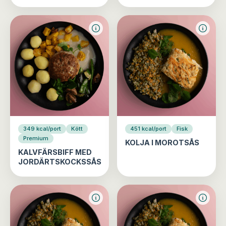
349 kcal/port
Kött
451 kcal/port
Fisk
Premium
KOLJA I MOROTSÅS
KALVFÄRSBIFF MED
JORDÄRTSKOCKSSÅS