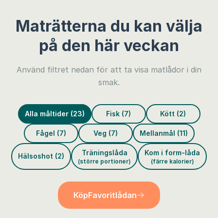
Maträtterna du kan välja
på den här veckan
Använd filtret nedan för att ta visa matlådor i din
smak.
Alla måltider (23)
Fisk (7)
Kött (2)
Fågel (7)
Veg (7)
Mellanmål (11)
Träningslåda
Kom i form-låda
Hälsoshot (2)
(större portioner)
(färre kalorier)
Köp
Favoritlådan