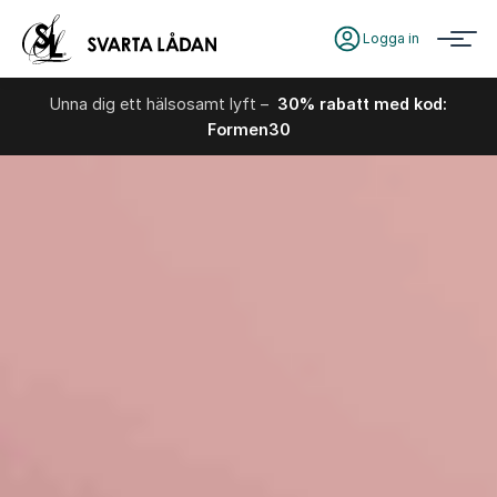
Logga in
Unna dig ett hälsosamt lyft –
30% rabatt med kod:
Formen30