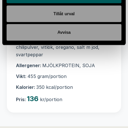
Ingredienser:
Potatis(20%), zucchini(20%),
Tillåt urval
aubergine(20%), paprika(11%),
SOJAprotein(7%), YOGHURT
laktosfri(7%), gul lök, fårOST laktosfri ,
Avvisa
tomatpuré(tomater), rapsolja, babyspenat,
chilipulver, vitlök, oregano, salt m jod,
svartpeppar
Allergener:
MJÖLKPROTEIN, SOJA
Vikt:
455 gram/portion
Kalorier:
350 kcal/portion
136
Pris:
kr/portion