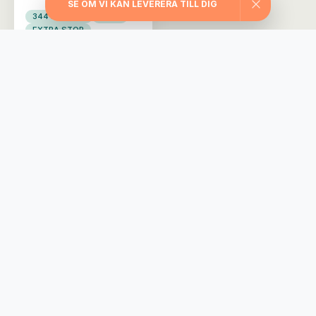
SE OM VI KAN LEVERERA TILL DIG
344 kcal/port
Fågel
EXTRA STOR
KYCKLINGBIFF
MEDELHAVET
Välj din matlåda
Träningslådan
Maxa träningen med extra stora portioner,
rejält med protein, långsamma kolhydrater
och nyttiga fetter.
745
från
kr/vecka