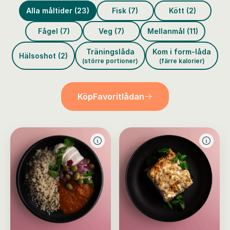
Alla måltider (23)
Fisk (7)
Kött (2)
Fågel (7)
Veg (7)
Mellanmål (11)
Träningslåda
Kom i form-låda
Hälsoshot (2)
(större portioner)
(färre kalorier)
Köp
Favoritlådan