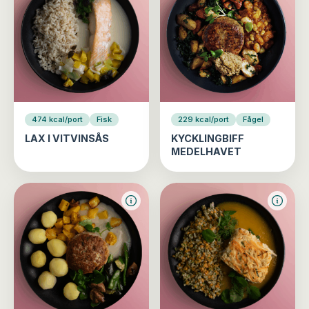
474 kcal/port
Fisk
229 kcal/port
Fågel
LAX I VITVINSÅS
KYCKLINGBIFF
MEDELHAVET