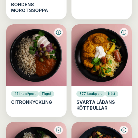
BONDENS
MOROTSSOPPA
411 kcal/port
Fågel
377 kcal/port
Kött
CITRONKYCKLING
SVARTA LÅDANS
KÖTTBULLAR