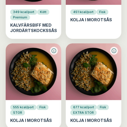
349 kcal/port
Kött
451 kcal/port
Fisk
Premium
KOLJA I MOROTSÅS
KALVFÄRSBIFF MED
JORDÄRTSKOCKSSÅS
555 kcal/port
Fisk
677 kcal/port
Fisk
STOR
EXTRA STOR
KOLJA I MOROTSÅS
KOLJA I MOROTSÅS