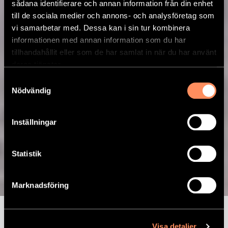
sådana identifierare och annan information från din enhet
till de sociala medier och annons- och analysföretag som
vi samarbetar med. Dessa kan i sin tur kombinera
informationen med annan information som du har
tillhandahållit eller som de har samlat in när du har använt
deras tjänster.
Samtyckesval
Nödvändig
Inställningar
Torskrygg med gul
Statistik
morot, räkor &
Marknadsföring
kräftsås. Serveras
med potatis
Visa detaljer