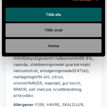
Näringsvärde per 100 gram:
Energi 355kJ,
Tillåt alla
Energi 85 kcal, Fett 1,6 g, -varav Mättat
fett 0,2 g, Kolhydrater 7 g, -varav
Tillåt urval
Sockerarter 1,8 g, Protein 9 g, Salt 0,4 g
Ingredienser:
TORSK, potatis, morot, lök,
purjolök, vitlök, KRÄFTOR,
Avvisa
tomatpuré(tomater), paprika,
HAVREdryck(glutenfri fullkornsHAVRE 8%,
rapsolja, stabiliseringsmedel guarkärnmjöl,
natriumcitrat, emulgeringsmedel(E472e)),
matlagningsVIN vitt, citron,
vitvinsVINÄGER, majsmjöl, gul morot,
RÄKOR, salt med jod, kryddblandning,
örtkryddor.
Allergener:
FISK, HAVRE, SKALDJUR,