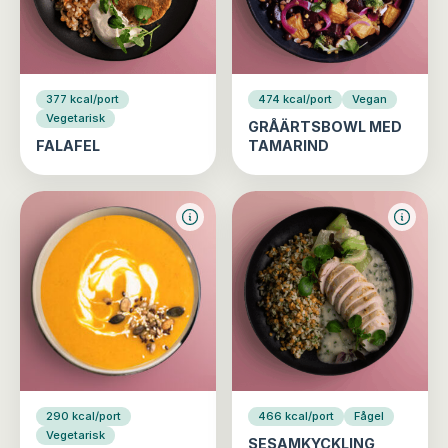
377 kcal/port
474 kcal/port
Vegan
Vegetarisk
GRÅÄRTSBOWL MED
FALAFEL
TAMARIND
290 kcal/port
466 kcal/port
Fågel
Vegetarisk
SESAMKYCKLING