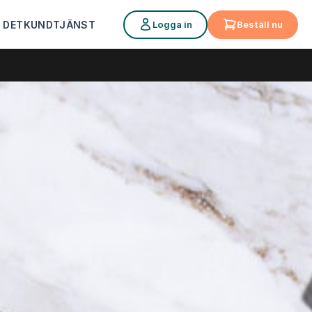
Logga in
Beställ nu
 DET
KUNDTJÄNST