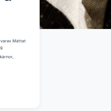
 -varav Mättat
 g
akärnor,