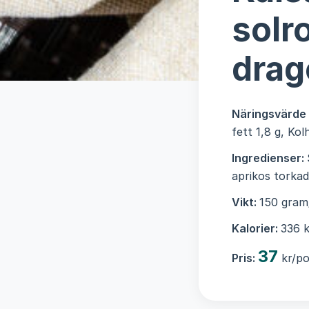
solr
drag
Näringsvärde
fett 1,8 g, Ko
Ingredienser:
aprikos torkad
Vikt:
150 gram
Kalorier:
336 k
37
Pris:
kr/po