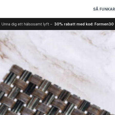
SÅ FUNKAR
Unna dig ett hälsosamt lyft –
30% rabatt med kod: Formen30