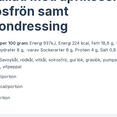
osfrön samt
ondressing
 per 100 gram:
Energi 937kJ, Energi 224 kcal, Fett 18,6 g,
lhydrater 8 g, -varav Sockerarter 8 g, Protein 4 g, Salt 0,8
Savoykål, rödkål, vitkål, solrosfrö, gul lök, gräslök, pump
, vitpeppar
/portion
cal/portion
rtion