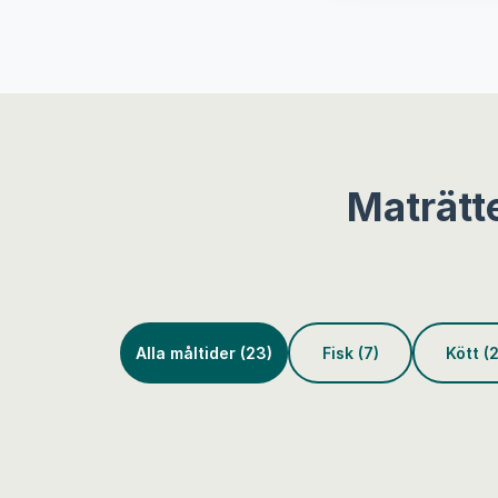
Maträtt
Alla måltider (23)
Fisk (7)
Kött (2