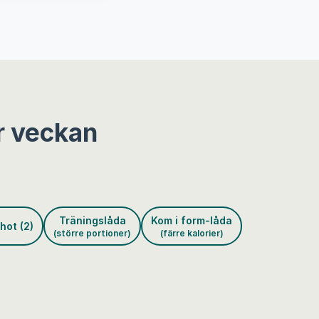
r veckan
Träningslåda
Kom i form-låda
hot (2)
(större portioner)
(färre kalorier)