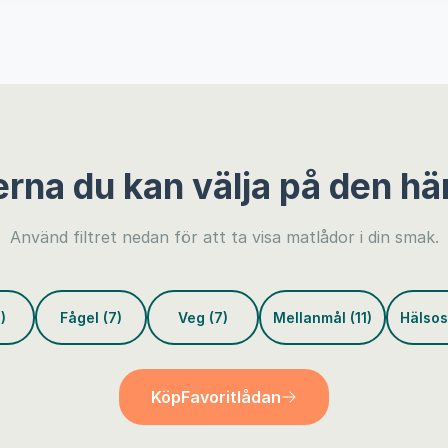
erna du kan välja på den hä
Använd filtret nedan för att ta visa matlådor i din smak.
)
Fågel (7)
Veg (7)
Mellanmål (11)
Hälsos
Köp
Favoritlådan