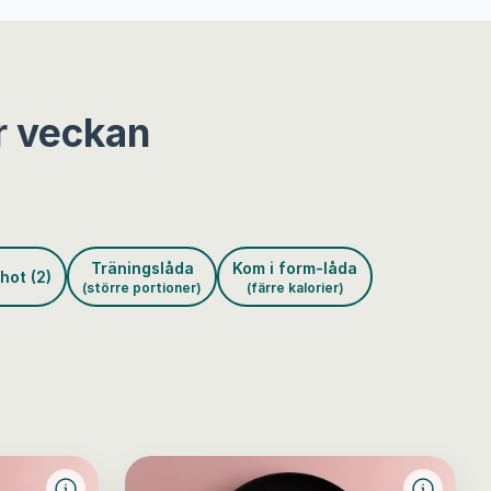
r veckan
Träningslåda
Kom i form-låda
hot (2)
(större portioner)
(färre kalorier)