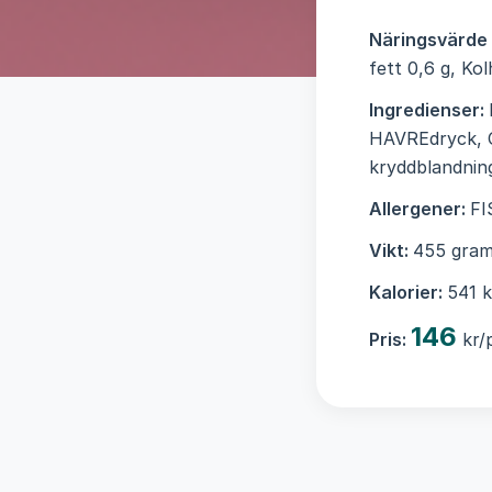
Näringsvärde
fett 0,6 g, Kol
Ingredienser:
HAVREdryck, C
kryddblandning
Allergener:
FI
Vikt:
455 gram
Kalorier:
541 k
146
Pris:
kr/