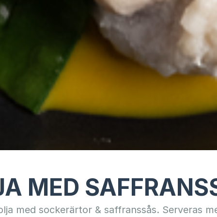
JA MED SAFFRANS
lja med sockerärtor & saffranssås. Serveras me