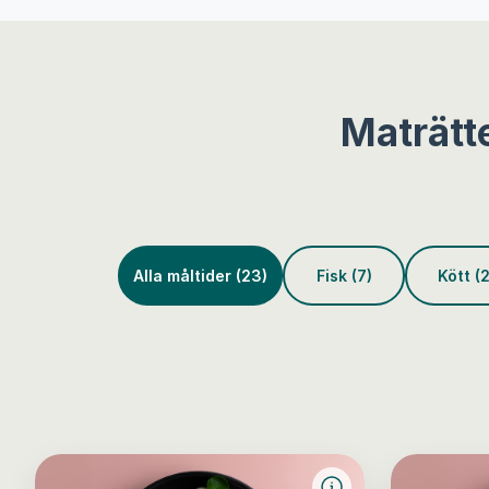
Maträtt
Alla måltider (23)
Fisk (7)
Kött (2