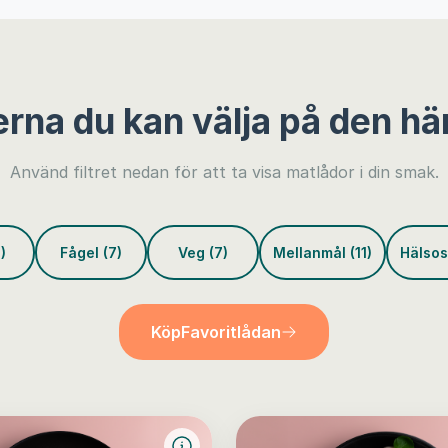
erna du kan välja på den hä
Använd filtret nedan för att ta visa matlådor i din smak.
)
Fågel (7)
Veg (7)
Mellanmål (11)
Hälsos
Köp
Favoritlådan