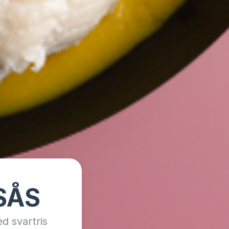
SÅS
d svartris