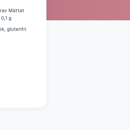
arav Mättat
 0,1 g
k, glutenfri