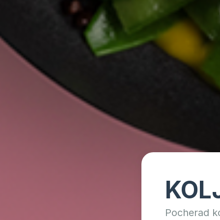
KOL
Pocherad ko