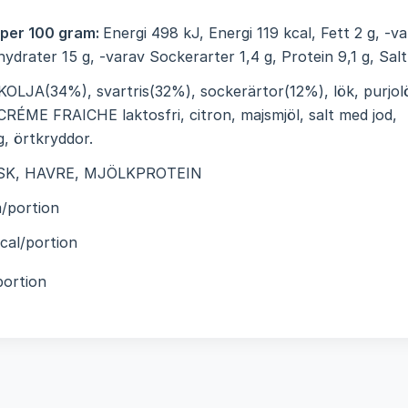
 per 100 gram:
Energi 498 kJ, Energi 119 kcal, Fett 2 g, -v
hydrater 15 g, -varav Sockerarter 1,4 g, Protein 9,1 g, Salt
KOLJA(34%), svartris(32%), sockerärtor(12%), lök, purjolö
RÉME FRAICHE laktosfri, citron, majsmjöl, salt med jod,
, örtkryddor.
SK, HAVRE, MJÖLKPROTEIN
/portion
cal/portion
portion