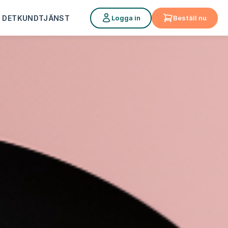
Logga in
Beställ nu
 DET
KUNDTJÄNST