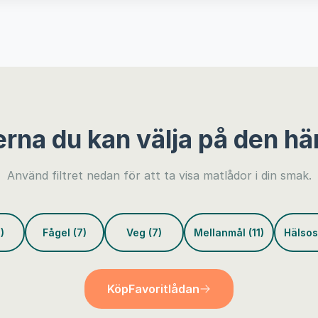
erna du kan välja på den hä
Använd filtret nedan för att ta visa matlådor i din smak.
)
Fågel (7)
Veg (7)
Mellanmål (11)
Hälsos
Köp
Favoritlådan