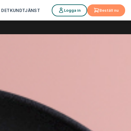
Logga in
Beställ nu
 DET
KUNDTJÄNST