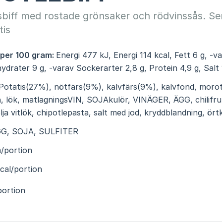
sbiff med rostade grönsaker och rödvinssås. S
tis
 per 100 gram:
Energi 477 kJ, Energi 114 kcal, Fett 6 g, -
hydrater 9 g, -varav Sockerarter 2,8 g, Protein 4,9 g, Salt 
Potatis(27%), nötfärs(9%), kalvfärs(9%), kalvfond, morot
n, lök, matlagningsVIN, SOJAkulör, VINÄGER, ÄGG, chilifruk
ja vitlök, chipotlepasta, salt med jod, kryddblandning, ört
G, SOJA, SULFITER
/portion
cal/portion
portion