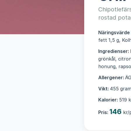
Chipotlefär
rostad pota
Näringsvärde
fett 1,5 g, Kol
Ingredienser:
grönkål, citro
honung, rapsol
Allergener:
ÄG
Vikt:
455 gram
Kalorier:
519 k
146
Pris:
kr/