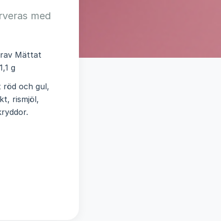
erveras med
varav Mättat
1,1 g
 röd och gul,
t, rismjöl,
kryddor.