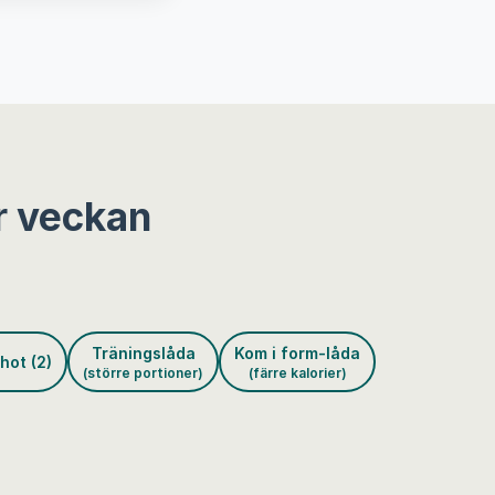
r veckan
Träningslåda
Kom i form-låda
hot (2)
(större portioner)
(färre kalorier)