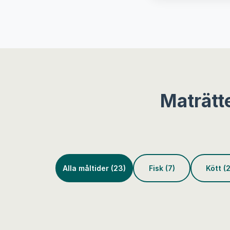
Maträtt
Alla måltider (23)
Fisk (7)
Kött (2