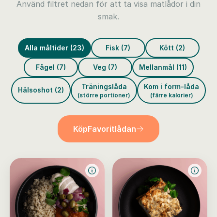
Använd filtret nedan för att ta visa matlådor i din
smak.
Alla måltider (23)
Fisk (7)
Kött (2)
Fågel (7)
Veg (7)
Mellanmål (11)
Träningslåda
Kom i form-låda
Hälsoshot (2)
(större portioner)
(färre kalorier)
Köp
Favoritlådan