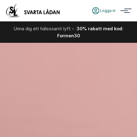
Logga in
Unna dig ett hälsosamt lyft –
30% rabatt med kod:
Formen30