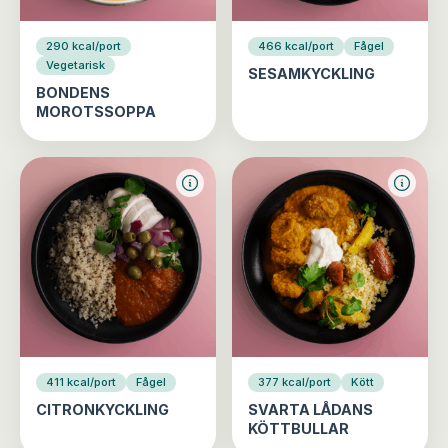
290 kcal/port
466 kcal/port
Fågel
Vegetarisk
SESAMKYCKLING
BONDENS
MOROTSSOPPA
411 kcal/port
Fågel
377 kcal/port
Kött
CITRONKYCKLING
SVARTA LÅDANS
KÖTTBULLAR