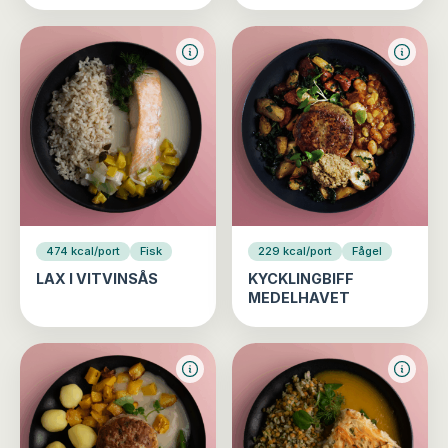
474 kcal/port
Fisk
229 kcal/port
Fågel
LAX I VITVINSÅS
KYCKLINGBIFF
MEDELHAVET