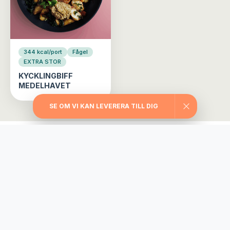
344 kcal/port
Fågel
EXTRA STOR
KYCKLINGBIFF
MEDELHAVET
SE OM VI KAN LEVERERA TILL DIG
Välj din matlåda
Träningslådan
Maxa träningen med extra stora portioner,
rejält med protein, långsamma kolhydrater