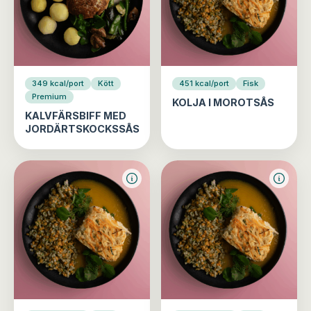
349 kcal/port
Kött
451 kcal/port
Fisk
Premium
KOLJA I MOROTSÅS
KALVFÄRSBIFF MED
JORDÄRTSKOCKSSÅS