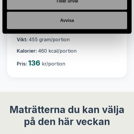
Tillåt urval
kokosmjölk, lök, morot, paprika gul,
paprika röd, majsmjöl, tomatpuré(tomater),
vitlök, salt med jod, kryddblandning,
Avvisa
örtkryddor.
Vikt:
455 gram/portion
Kalorier:
460 kcal/portion
136
Pris:
kr/portion
Maträtterna du kan välja
på den här veckan