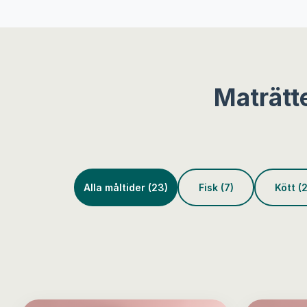
Maträtt
Alla måltider (23)
Fisk (7)
Kött (2