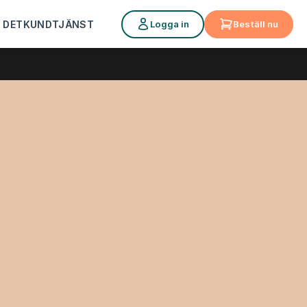
Logga in
Beställ nu
 DET
KUNDTJÄNST