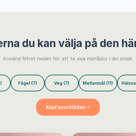
erna du kan välja på den hä
Använd filtret nedan för att ta visa matlådor i din smak.
)
Fågel (7)
Veg (7)
Mellanmål (11)
Hälsos
Köp
Favoritlådan