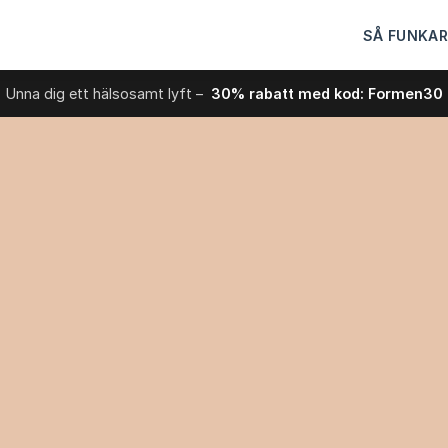
SÅ FUNKAR
Unna dig ett hälsosamt lyft –
30% rabatt med kod: Formen30