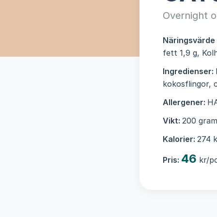
Overnight o
Näringsvärde
fett 1,9 g, Kol
Ingredienser:
kokosflingor, 
Allergener:
H
Vikt:
200 gram
Kalorier:
274 k
46
Pris:
kr/po