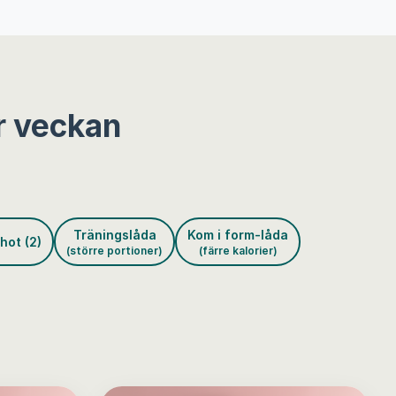
r veckan
Träningslåda
Kom i form-låda
hot (2)
(större portioner)
(färre kalorier)