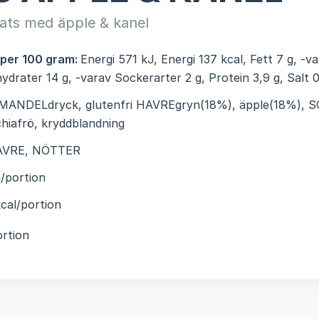
ats med äpple & kanel
 per 100 gram:
Energi 571 kJ, Energi 137 kcal, Fett 7 g, -v
hydrater 14 g, -varav Sockerarter 2 g, Protein 3,9 g, Salt 0
MANDELdryck, glutenfri HAVREgryn(18%), äpple(18%),
chiafrö, kryddblandning
AVRE, NÖTTER
/portion
cal/portion
rtion