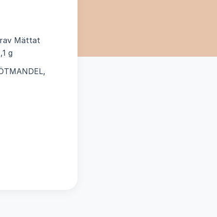
arav Mättat
,1 g
 SÖTMANDEL,