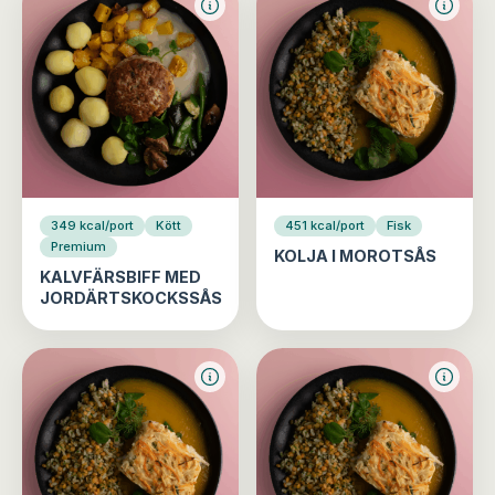
349 kcal/port
Kött
451 kcal/port
Fisk
Premium
KOLJA I MOROTSÅS
KALVFÄRSBIFF MED
JORDÄRTSKOCKSSÅS