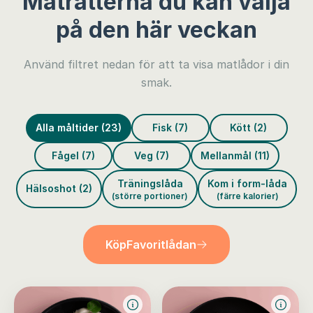
Maträtterna du kan välja
på den här veckan
Använd filtret nedan för att ta visa matlådor i din
smak.
Alla måltider (23)
Fisk (7)
Kött (2)
Fågel (7)
Veg (7)
Mellanmål (11)
Träningslåda
Kom i form-låda
Hälsoshot (2)
(större portioner)
(färre kalorier)
Köp
Favoritlådan