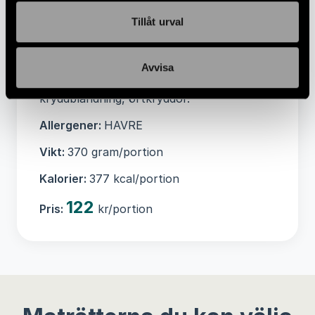
rapsolja, stabiliseringsmedel guarkärnmjöl,
Tillåt urval
natriumcitrat, emulgeringsmedel(E472e)),
lök, morot, purjolök, palsternacka,
tomatpuré(tomater), vitlök, pepparrot,
Avvisa
majsmjöl, rapsolja, salt med jod,
kryddblandning, örtkryddor.
Allergener:
HAVRE
Vikt:
370 gram/portion
Kalorier:
377 kcal/portion
122
Pris:
kr/portion