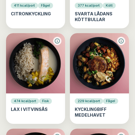
411 kcal/port
Fågel
377 kcal/port
Kött
CITRONKYCKLING
SVARTA LÅDANS
KÖTTBULLAR
474 kcal/port
Fisk
229 kcal/port
Fågel
LAX I VITVINSÅS
KYCKLINGBIFF
MEDELHAVET