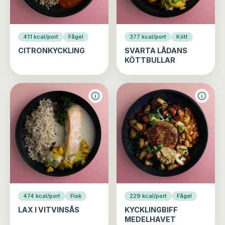
411 kcal/port
Fågel
377 kcal/port
Kött
CITRONKYCKLING
SVARTA LÅDANS
KÖTTBULLAR
474 kcal/port
Fisk
229 kcal/port
Fågel
LAX I VITVINSÅS
KYCKLINGBIFF
MEDELHAVET