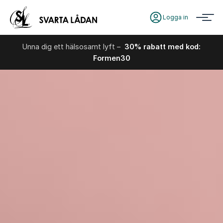
Logga in
Unna dig ett hälsosamt lyft –
30% rabatt med kod:
Formen30