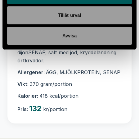
fett 2 g, Kolhydrater 8 g, -varav
Sockerarter 1,6 g, Protein 5,8 g, Salt 0,4 g
Tillåt urval
Ingredienser:
Hirs(32%), tomater,
kalvfärs(9%), nötfärs(9%), gul lök(3%),
Avvisa
aubergine(3%), zucchini grön(3%), potatis,
ÄGG, fårOST, paprika, olivolja, vitlök,
dijonSENAP, salt med jod, kryddblandning,
örtkryddor.
Allergener:
ÄGG, MJÖLKPROTEIN, SENAP
Vikt:
370 gram/portion
Kalorier:
418 kcal/portion
132
Pris:
kr/portion