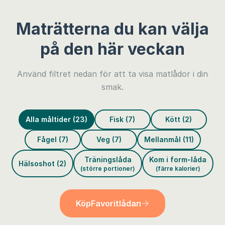
Maträtterna du kan välja
på den här veckan
Använd filtret nedan för att ta visa matlådor i din
smak.
Alla måltider (23)
Fisk (7)
Kött (2)
Fågel (7)
Veg (7)
Mellanmål (11)
Träningslåda
Kom i form-låda
Hälsoshot (2)
(större portioner)
(färre kalorier)
Köp
Favoritlådan