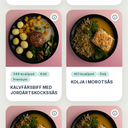
349 kcal/port
Kött
451 kcal/port
Fisk
Premium
KOLJA I MOROTSÅS
KALVFÄRSBIFF MED
JORDÄRTSKOCKSSÅS