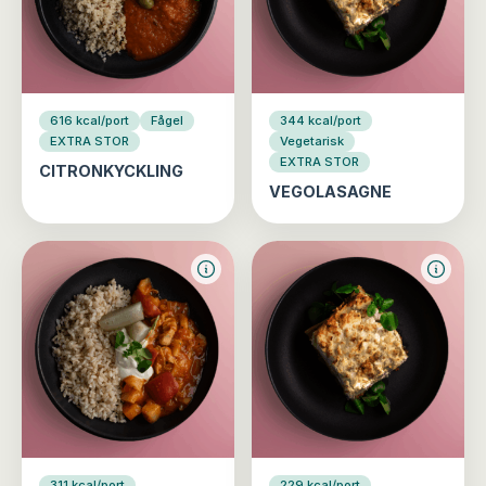
616 kcal/port
Fågel
344 kcal/port
EXTRA STOR
Vegetarisk
EXTRA STOR
CITRONKYCKLING
VEGOLASAGNE
311 kcal/port
229 kcal/port