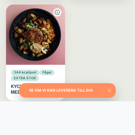
344 kcal/port
Fågel
EXTRA STOR
KYCKLINGBIFF
SE OM VI KAN LEVERERA TILL DIG
MEDELHAVET
Välj din matlåda