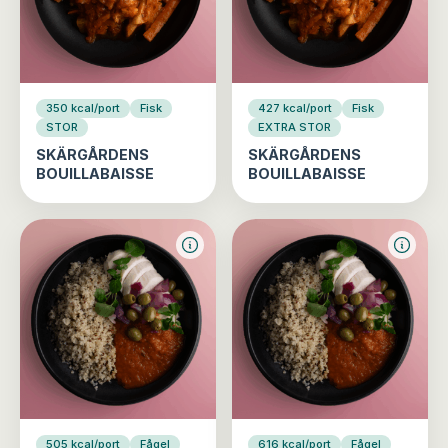
350 kcal/port
Fisk
427 kcal/port
Fisk
STOR
EXTRA STOR
SKÄRGÅRDENS
SKÄRGÅRDENS
BOUILLABAISSE
BOUILLABAISSE
505 kcal/port
Fågel
616 kcal/port
Fågel