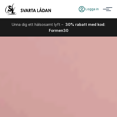
Logga in
Unna dig ett hälsosamt lyft –
30% rabatt med kod:
Formen30