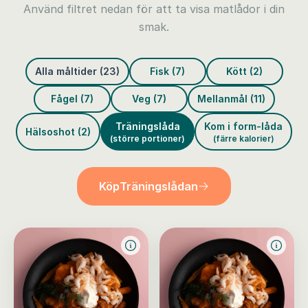
Använd filtret nedan för att ta visa matlådor i din
smak.
Alla måltider (23)
Fisk (7)
Kött (2)
Fågel (7)
Veg (7)
Mellanmål (11)
Träningslåda
Kom i form-låda
Hälsoshot (2)
(större portioner)
(färre kalorier)
Köp
Träningslådan