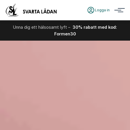
Logga in
Unna dig ett hälsosamt lyft –
30% rabatt med kod:
Formen30