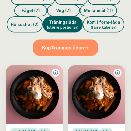
Fågel (7)
Veg (7)
Mellanmål (11)
Träningslåda
Kom i form-låda
Hälsoshot (2)
(större portioner)
(färre kalorier)
Köp
Träningslådan