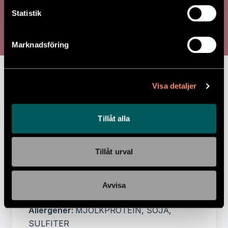
CHILI SIN CARNE
Statistik
Chili sin carne serveras med råris och
Marknadsföring
cremé fraiche
Näringsvärde per 100 gram:
Energi 451 kJ,
Visa detaljer
Energi 108 kcal, Fett 5 g, -varav Mättat
fett 2 g, Kolhydrater 11 g, -varav
Sockerarter 1,5 g, Protein 4,1 g, Salt 0,8 g
Tillåt alla
Ingredienser:
Råris(32%), tomater,
SOJAfärs(11%), CRÉME FRAICHE laktosfri,
Tillåt urval
lök, paprika, svarta bönor, kikärta, vita
bönor, sweet chilisås, vitlök, rapsolja,
Avvisa
vitvinsvinäger, kryddblandning, salt med jod
Allergener:
MJÖLKPROTEIN, SOJA,
SULFITER