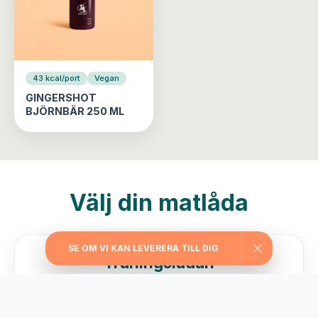
43 kcal/port
Vegan
GINGERSHOT
BJÖRNBÄR 250 ML
Välj din matlåda
SE OM VI KAN LEVERERA TILL DIG
Träningslådan
Maxa träningen med extra stora portioner,
rejält med protein, långsamma kolhydrater