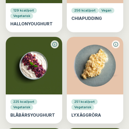
129 kcal/port
256 kcal/port
Vegan
Vegetarisk
CHIAPUDDING
HALLONYOUGHURT
225 kcal/port
251 kcal/port
Vegetarisk
Vegetarisk
BLÅBÄRSYOUGHURT
LYXÄGGRÖRA