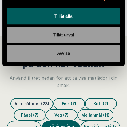
42
Pris:
kr/portion
Tillåt alla
Tillåt urval
Maträtterna du kan välja
Avvisa
på den här veckan
Använd filtret nedan för att ta visa matlådor i din
smak.
Alla måltider (23)
Fisk (7)
Kött (2)
Fågel (7)
Veg (7)
Mellanmål (11)
Träningslåda
Kom i form-låda