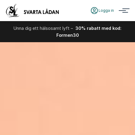
Logga in
Unna dig ett hälsosamt lyft –
30% rabatt med kod:
Formen30