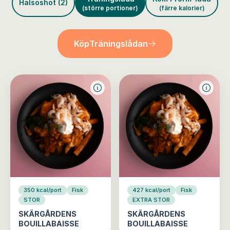
Hälsoshot (2)
(större portioner)
(färre kalorier)
Köp
Träningslådan
350 kcal/port
Fisk
427 kcal/port
Fisk
STOR
EXTRA STOR
SKÄRGÅRDENS
SKÄRGÅRDENS
BOUILLABAISSE
BOUILLABAISSE