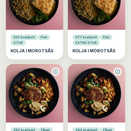
555 kcal/port
Fisk
677 kcal/port
Fisk
STOR
EXTRA STOR
KOLJA I MOROTSÅS
KOLJA I MOROTSÅS
282 kcal/port
Fågel
344 kcal/port
Fågel