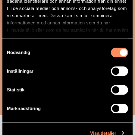
sådana identifierare och annan information från din enhet
till de sociala medier och annons- och analysföretag som
vi samarbetar med. Dessa kan i sin tur kombinera
informationen med annan information som du har
tillhandahållit eller som de har samlat in när du har använt
deras tjänster.
Samtyckesval
Nödvändig
Inställningar
FRUKT
Statistik
Veckans frukter (5 st)
Marknadsföring
Vikt:
700 gram/portion
Kalorier:
0 kcal/portion
Visa detaljer