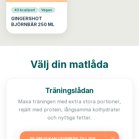
43 kcal/port
Vegan
GINGERSHOT
BJÖRNBÄR 250 ML
Välj din matlåda
Träningslådan
Maxa träningen med extra stora portioner,
rejält med protein, långsamma kolhydrater
och nyttiga fetter.
745
från
kr/vecka
SE OM VI KAN LEVERERA TILL DIG