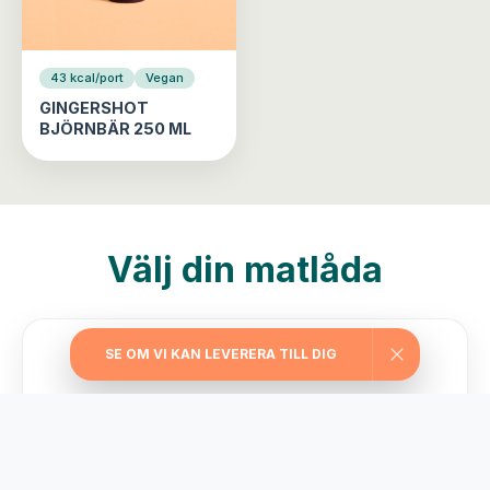
43 kcal/port
Vegan
GINGERSHOT
BJÖRNBÄR 250 ML
Välj din matlåda
SE OM VI KAN LEVERERA TILL DIG
Träningslådan
Maxa träningen med extra stora portioner,
rejält med protein, långsamma kolhydrater
och nyttiga fetter.