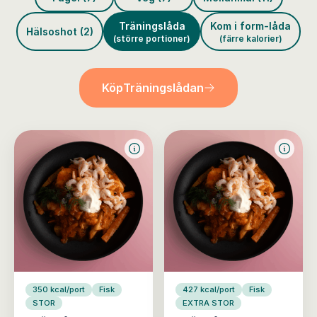
Träningslåda
Kom i form-låda
Hälsoshot (2)
(större portioner)
(färre kalorier)
Köp
Träningslådan
350 kcal/port
Fisk
427 kcal/port
Fisk
STOR
EXTRA STOR