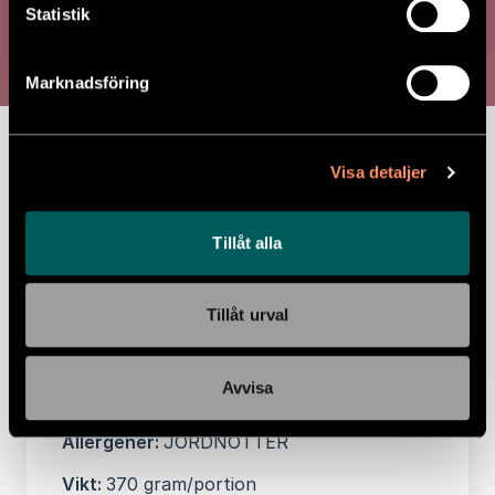
JORDNÖTSGRYTA
Statistik
Jordnötsgryta med kokosris och
Marknadsföring
rostade grönsaker
Näringsvärde per 100 gram:
Energi 456 kJ,
Visa detaljer
Energi 109 kcal, Fett 5 g, -varav Mättat
fett 1,3 g, Kolhydrater 10 g, -varav
Sockerarter 3,2 g, Protein 4,2 g, Salt 0,8 g
Tillåt alla
Ingredienser:
Lök, kikärtor, spenat,
tomater, grönkål(8%), blomkål(8%), råris,
Tillåt urval
kokosmjölk(5%), JORDNÖTTER(5%),
vitlök, paprika, raps-och olivolja, chili, salt
Avvisa
m jod, örtkryddor kryddblandning
Allergener:
JORDNÖTTER
Vikt:
370 gram/portion