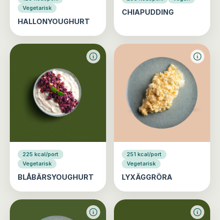
Vegetarisk
CHIAPUDDING
HALLONYOUGHURT
225 kcal/port
251 kcal/port
Vegetarisk
Vegetarisk
BLÅBÄRSYOUGHURT
LYXÄGGRÖRA