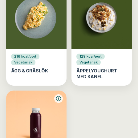
216 kcal/port
129 kcal/port
Vegetarisk
Vegetarisk
ÄGG & GRÄSLÖK
ÄPPELYOUGHURT
MED KANEL