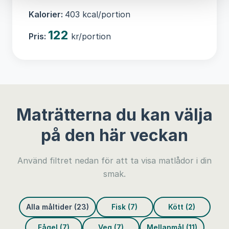
Kalorier:
403 kcal/portion
122
Pris:
kr/portion
Maträtterna du kan välja
på den här veckan
Använd filtret nedan för att ta visa matlådor i din
smak.
Alla måltider (23)
Fisk (7)
Kött (2)
Fågel (7)
Veg (7)
Mellanmål (11)