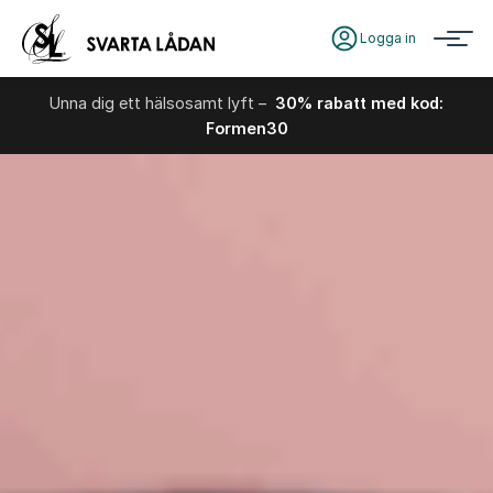
Logga in
Unna dig ett hälsosamt lyft –
30% rabatt med kod:
Formen30