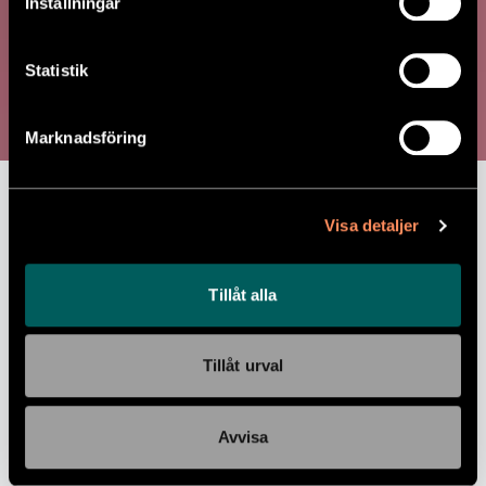
Inställningar
RÖDING & KRÄFTA
Statistik
Röding med gul morot, räkor & kräftsås.
Marknadsföring
Serveras med kokt potatis.
Näringsvärde per 100 gram:
Energi 416 kJ,
Visa detaljer
Energi 100 kcal, Fett 4 g, -varav Mättat
fett 0,5 g, Kolhydrater 8 g, -varav
Sockerarter 3 g, Protein 7,9 g, Salt 0,4 g
Tillåt alla
Ingredienser:
RÖDING(29%),
potatis(27%), morot(6%), RÄKOR(4%),
Tillåt urval
lök, purjolök, vitlök, KRÄFTOR, tomatpuré,
paprika, HAVREdryck, matlagningsVIN vitt,
Avvisa
citron, vitvinsVINÄGER, majsmjöl,
aubergine, haricot verts, aubergine,