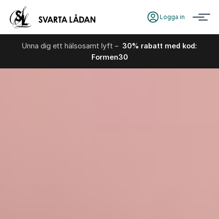
Logga in
Unna dig ett hälsosamt lyft –
30% rabatt med kod:
Formen30