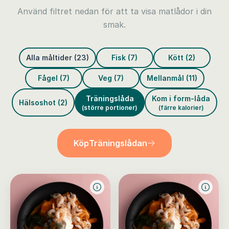
Använd filtret nedan för att ta visa matlådor i din
smak.
Alla måltider (23)
Fisk (7)
Kött (2)
Fågel (7)
Veg (7)
Mellanmål (11)
Träningslåda
Kom i form-låda
Hälsoshot (2)
(större portioner)
(färre kalorier)
Köp
Träningslådan