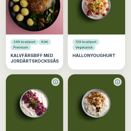
349 kcal/port
Kött
129 kcal/port
Premium
Vegetarisk
KALVFÄRSBIFF MED
HALLONYOUGHURT
JORDÄRTSKOCKSSÅS