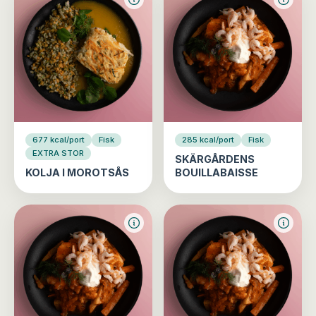
677 kcal/port
Fisk
285 kcal/port
Fisk
EXTRA STOR
SKÄRGÅRDENS
KOLJA I MOROTSÅS
BOUILLABAISSE