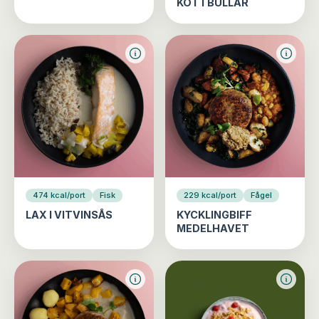
KÖTTBULLAR
474 kcal/port
Fisk
229 kcal/port
Fågel
LAX I VITVINSÅS
KYCKLINGBIFF
MEDELHAVET