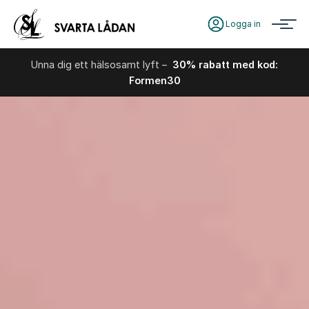
Logga in
Unna dig ett hälsosamt lyft –
30% rabatt med kod:
Formen30