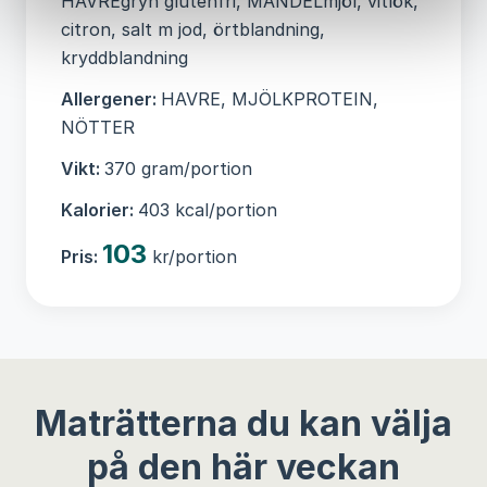
HAVREgryn glutenfri, MANDELmjöl, vitlök,
citron, salt m jod, örtblandning,
kryddblandning
Allergener:
HAVRE, MJÖLKPROTEIN,
NÖTTER
Vikt:
370 gram/portion
Kalorier:
403 kcal/portion
103
Pris:
kr/portion
Maträtterna du kan välja
på den här veckan