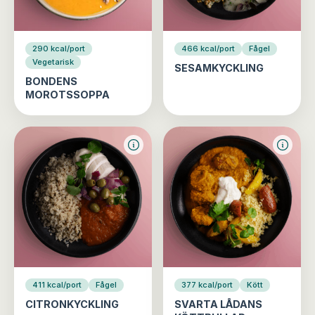
290 kcal/port
466 kcal/port
Fågel
Vegetarisk
SESAMKYCKLING
BONDENS
MOROTSSOPPA
411 kcal/port
Fågel
377 kcal/port
Kött
CITRONKYCKLING
SVARTA LÅDANS