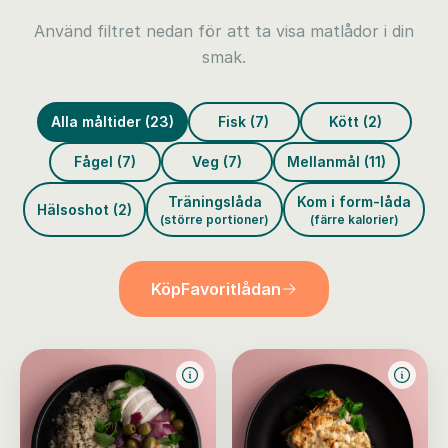
Använd filtret nedan för att ta visa matlådor i din
smak.
Alla måltider (23)
Fisk (7)
Kött (2)
Fågel (7)
Veg (7)
Mellanmål (11)
Träningslåda
Kom i form-låda
Hälsoshot (2)
(större portioner)
(färre kalorier)
Köp
Favoritlådan