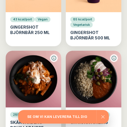
43 kcal/port
Vegan
85 kcal/port
Vegetarisk
GINGERSHOT
BJÖRNBÄR 250 ML
GINGERSHOT
BJÖRNBÄR 500 ML
285 kcal/port
Fisk
411 kcal/port
Fågel
SE OM VI KAN LEVERERA TILL DIG
SKÄRGÅRDENS
CITRONKYCKLING