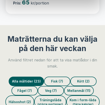
65
Pris:
kr/portion
Maträtterna du kan välja
på den här veckan
Använd filtret nedan för att ta visa matlådor i din
smak.
Alla måltider (23)
Fisk (7)
Kött (2)
Fågel (7)
Veg (7)
Mellanmål (11)
Träningslåda
Kom i form-låda
Hälsoshot (2)
(större portioner)
(färre kalorier)