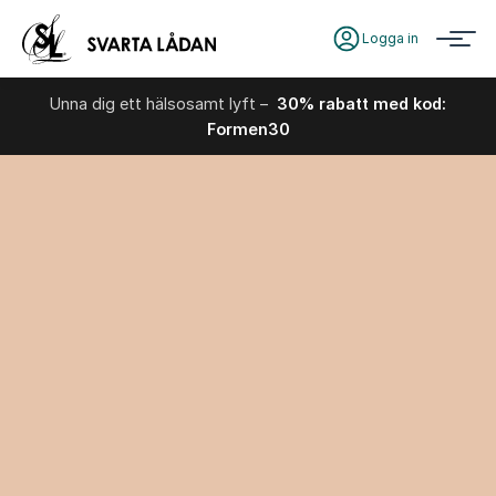
Logga in
Unna dig ett hälsosamt lyft –
30% rabatt med kod:
Formen30