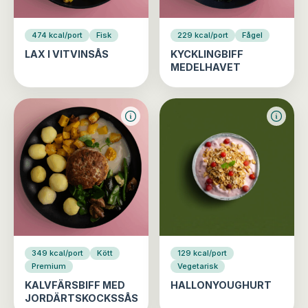
474 kcal/port
Fisk
229 kcal/port
Fågel
LAX I VITVINSÅS
KYCKLINGBIFF
MEDELHAVET
349 kcal/port
Kött
129 kcal/port
Premium
Vegetarisk
KALVFÄRSBIFF MED
HALLONYOUGHURT
JORDÄRTSKOCKSSÅS