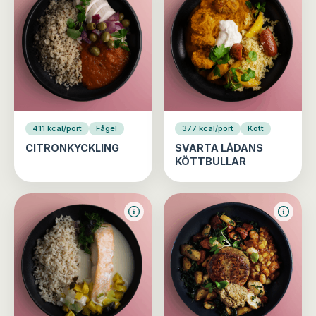
411 kcal/port
Fågel
377 kcal/port
Kött
CITRONKYCKLING
SVARTA LÅDANS
KÖTTBULLAR