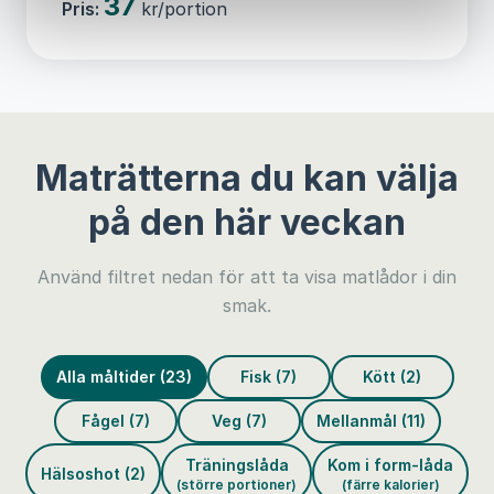
37
Pris:
kr/portion
Maträtterna du kan välja
på den här veckan
Använd filtret nedan för att ta visa matlådor i din
smak.
Alla måltider (23)
Fisk (7)
Kött (2)
Fågel (7)
Veg (7)
Mellanmål (11)
Träningslåda
Kom i form-låda
Hälsoshot (2)
(större portioner)
(färre kalorier)