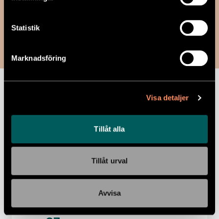
LYXÄGGRÖRA
Statistik
Äggröra
Marknadsföring
Näringsvärde per 100 gram:
Energi 656 kJ,
Energi 157 kcal, Fett 12 g, -varav Mättat
Visa detaljer
fett 2,7 g, Kolhydrater 0 g, -varav
Sockerarter 0,4 g, Protein 11,7 g, Salt 1,7 g
Tillåt alla
Ingredienser:
ÄGG(98%), rapsolja, salt med
jod
Tillåt urval
Allergener:
ÄGG
Vikt:
160 gram/portion
Avvisa
Kalorier:
251 kcal/portion