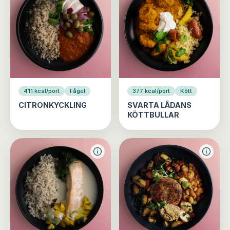
411 kcal/port
Fågel
377 kcal/port
Kött
CITRONKYCKLING
SVARTA LÅDANS
KÖTTBULLAR