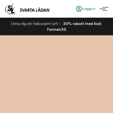
Logga in
Unna dig ett hälsosamt lyft –
30% rabatt med kod:
Formen30