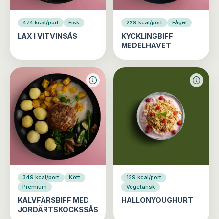
474 kcal/port
Fisk
229 kcal/port
Fågel
LAX I VITVINSÅS
KYCKLINGBIFF
MEDELHAVET
349 kcal/port
Kött
129 kcal/port
Premium
Vegetarisk
KALVFÄRSBIFF MED
HALLONYOUGHURT
JORDÄRTSKOCKSSÅS