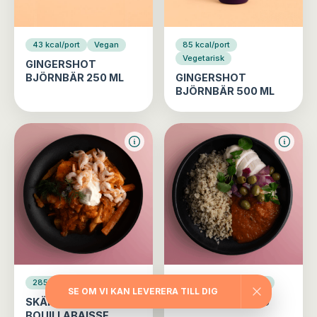
43 kcal/port
Vegan
85 kcal/port
Vegetarisk
GINGERSHOT
BJÖRNBÄR 250 ML
GINGERSHOT
BJÖRNBÄR 500 ML
285 kcal/port
Fisk
411 kcal/port
Fågel
SE OM VI KAN LEVERERA TILL DIG
SKÄRGÅRDENS
CITRONKYCKLING
BOUILLABAISSE