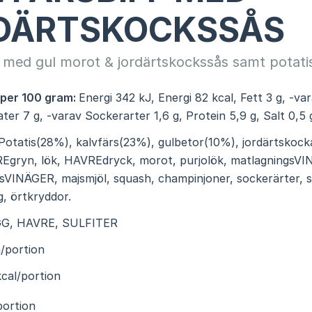
DÄRTSKOCKSSÅS
f med gul morot & jordärtskockssås samt potati
 per 100 gram:
Energi 342 kJ, Energi 82 kcal, Fett 3 g, -va
ater 7 g, -varav Sockerarter 1,6 g, Protein 5,9 g, Salt 0,5 
Potatis(28%), kalvfärs(23%), gulbetor(10%), jordärtskoc
Egryn, lök, HAVREdryck, morot, purjolök, matlagningsVIN 
vinsVINÄGER, majsmjöl, squash, champinjoner, sockerärter, s
, örtkryddor.
G, HAVRE, SULFITER
/portion
cal/portion
portion