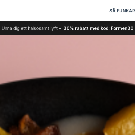
SÅ FUNKAR
Unna dig ett hälsosamt lyft –
30% rabatt med kod: Formen30