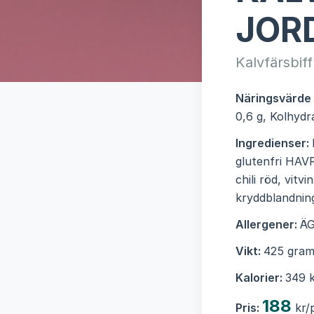
JOR
Kalvfärsbif
Näringsvärde
0,6 g, Kolhydr
Ingredienser:
glutenfri HAVR
chili röd, vit
kryddblandning
Allergener:
ÄG
Vikt:
425 gram
Kalorier:
349 k
188
Pris:
kr/