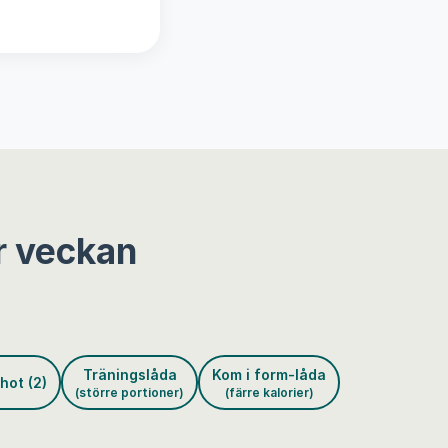
r veckan
Träningslåda
Kom i form-låda
hot (2)
(större portioner)
(färre kalorier)