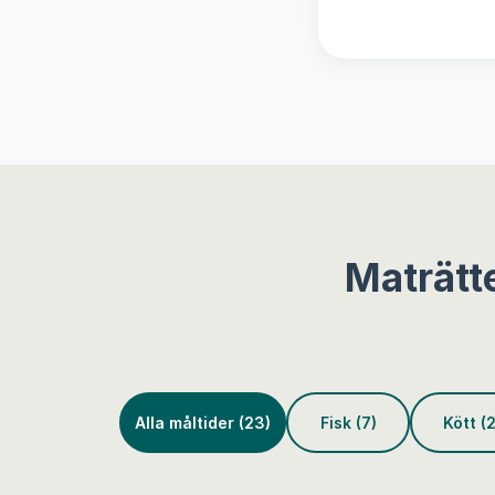
Maträtt
Alla måltider (23)
Fisk (7)
Kött (2