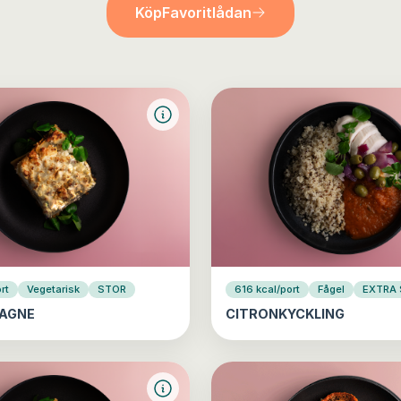
Köp
Favoritlådan
rt
Vegetarisk
STOR
616 kcal/port
Fågel
EXTRA
AGNE
CITRONKYCKLING