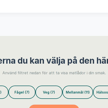
erna du kan välja på den hä
Använd filtret nedan för att ta visa matlådor i din smak.
)
Fågel (7)
Veg (7)
Mellanmål (11)
Hälsos