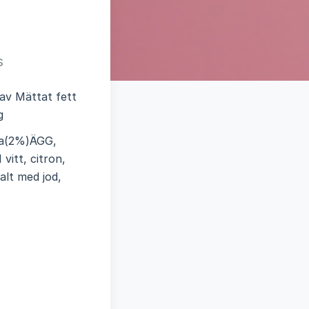
s
rav Mättat fett
g
ka(2%)ÄGG,
vitt, citron,
alt med jod,