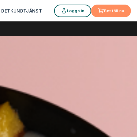
Logga in
Beställ nu
 DET
KUNDTJÄNST