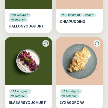
129 kcal/port
256 kcal/port
Vegan
Vegetarisk
CHIAPUDDING
HALLONYOUGHURT
225 kcal/port
251 kcal/port
Vegetarisk
Vegetarisk
BLÅBÄRSYOUGHURT
LYXÄGGRÖRA