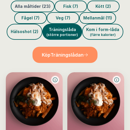
Alla måltider (23)
Fisk (7)
Kött (2)
Fågel (7)
Veg (7)
Mellanmål (11)
Träningslåda
Kom i form-låda
Hälsoshot (2)
(större portioner)
(färre kalorier)
Köp
Träningslådan