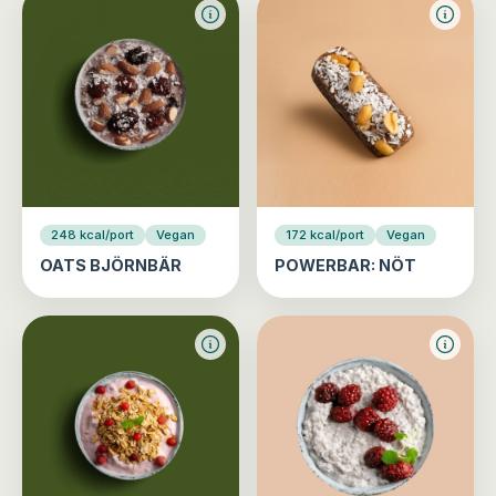
248 kcal/port
Vegan
172 kcal/port
Vegan
OATS BJÖRNBÄR
POWERBAR: NÖT