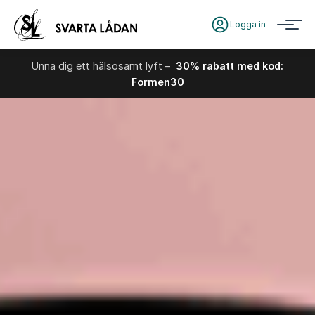
Logga in
Unna dig ett hälsosamt lyft –
30% rabatt med kod:
Formen30