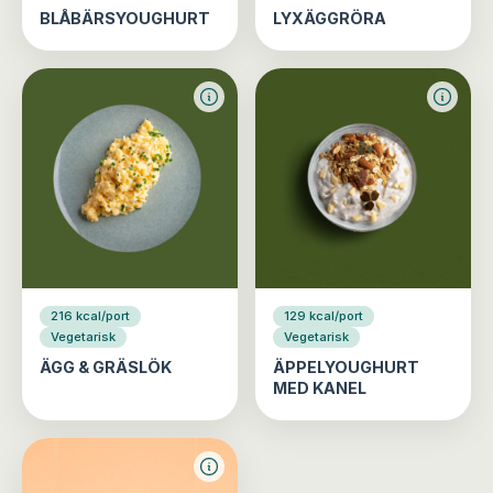
BLÅBÄRSYOUGHURT
LYXÄGGRÖRA
216 kcal/port
129 kcal/port
Vegetarisk
Vegetarisk
ÄGG & GRÄSLÖK
ÄPPELYOUGHURT
MED KANEL