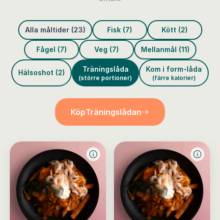
Alla måltider (23)
Fisk (7)
Kött (2)
Fågel (7)
Veg (7)
Mellanmål (11)
Träningslåda
Kom i form-låda
Hälsoshot (2)
(större portioner)
(färre kalorier)
Köp
Träningslådan