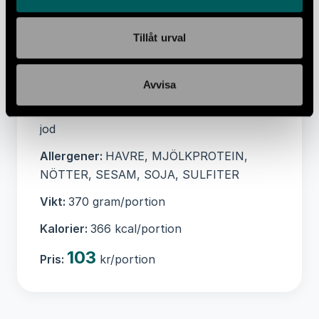
YOGHURT laktosfri(9%), rödkål(8%),
mango(7%), grönkål(4%), lök, kikärtor,
Tillåt urval
SÖTMANDEL, lime, HAVREGRYN glutenfri,
vitlök, örtblandning, kryddblandning,
Avvisa
SESAMFRÖ, SOJA glutenfri, rapsolja,
RisVINÄGER, SESAMolja, tamarind, salt m
jod
Allergener:
HAVRE, MJÖLKPROTEIN,
NÖTTER, SESAM, SOJA, SULFITER
Vikt:
370 gram/portion
Kalorier:
366 kcal/portion
103
Pris:
kr/portion