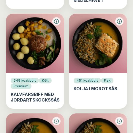
MEDELHAVET
349 kcal/port
Kött
451 kcal/port
Fisk
Premium
KOLJA I MOROTSÅS
KALVFÄRSBIFF MED
JORDÄRTSKOCKSSÅS