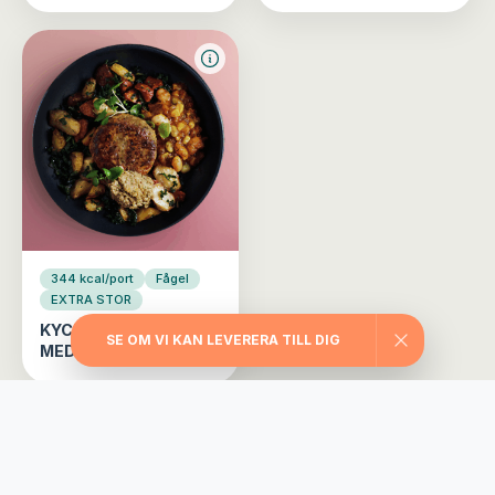
344 kcal/port
Fågel
EXTRA STOR
KYCKLINGBIFF
SE OM VI KAN LEVERERA TILL DIG
MEDELHAVET
Välj din matlåda