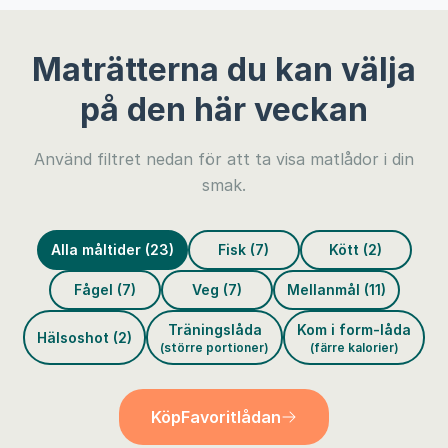
Maträtterna du kan välja
på den här veckan
Använd filtret nedan för att ta visa matlådor i din
smak.
Alla måltider (23)
Fisk (7)
Kött (2)
Fågel (7)
Veg (7)
Mellanmål (11)
Träningslåda
Kom i form-låda
Hälsoshot (2)
(större portioner)
(färre kalorier)
Köp
Favoritlådan