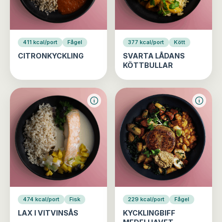
411 kcal/port
Fågel
377 kcal/port
Kött
CITRONKYCKLING
SVARTA LÅDANS
KÖTTBULLAR
474 kcal/port
Fisk
229 kcal/port
Fågel
LAX I VITVINSÅS
KYCKLINGBIFF