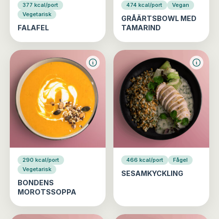
377 kcal/port
474 kcal/port
Vegan
Vegetarisk
GRÅÄRTSBOWL MED
FALAFEL
TAMARIND
290 kcal/port
466 kcal/port
Fågel
Vegetarisk
SESAMKYCKLING
BONDENS
MOROTSSOPPA