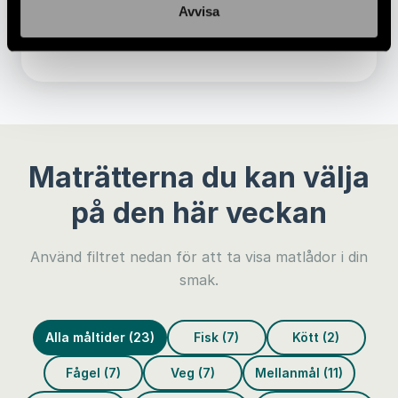
Kalorier:
20 kcal/portion
Avvisa
37
Pris:
kr/portion
Maträtterna du kan välja
på den här veckan
Använd filtret nedan för att ta visa matlådor i din
smak.
Alla måltider (23)
Fisk (7)
Kött (2)
Fågel (7)
Veg (7)
Mellanmål (11)