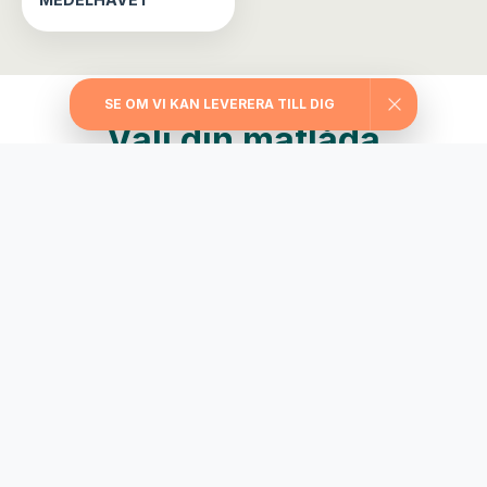
SE OM VI KAN LEVERERA TILL DIG
Välj din matlåda
Träningslådan
Maxa träningen med extra stora portioner,
rejält med protein, långsamma kolhydrater
och nyttiga fetter.
745
från
kr/vecka
Till Träningslådan