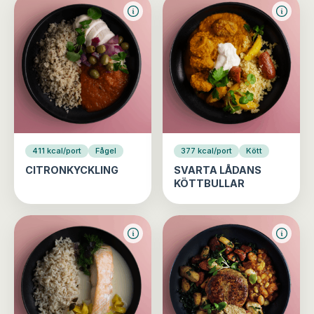
411 kcal/port
Fågel
377 kcal/port
Kött
CITRONKYCKLING
SVARTA LÅDANS
KÖTTBULLAR