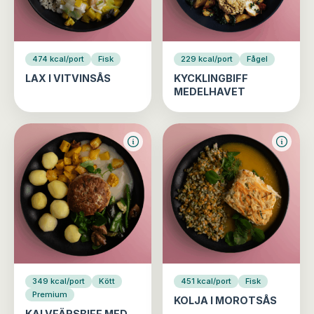
474 kcal/port
Fisk
229 kcal/port
Fågel
LAX I VITVINSÅS
KYCKLINGBIFF
MEDELHAVET
349 kcal/port
Kött
451 kcal/port
Fisk
Premium
KOLJA I MOROTSÅS
KALVFÄRSBIFF MED