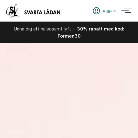
Logga in
Unna dig ett hälsosamt lyft –
30% rabatt med kod:
Formen30