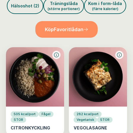
Träningslåda
Kom i form-låda
Hälsoshot (2)
(större portioner)
(färre kalorier)
Köp
Favoritlådan
505 kcal/port
Fågel
282 kcal/port
STOR
Vegetarisk
STOR
CITRONKYCKLING
VEGOLASAGNE