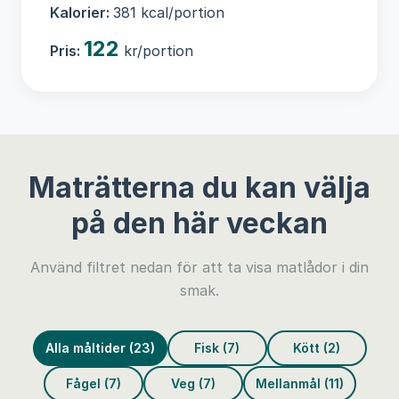
Kalorier:
381 kcal/portion
122
Pris:
kr/portion
Maträtterna du kan välja
på den här veckan
Använd filtret nedan för att ta visa matlådor i din
smak.
Alla måltider (23)
Fisk (7)
Kött (2)
Fågel (7)
Veg (7)
Mellanmål (11)