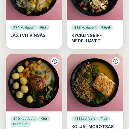
474 kcal/port
Fisk
229 kcal/port
Fågel
LAX I VITVINSÅS
KYCKLINGBIFF
MEDELHAVET
349 kcal/port
Kött
451 kcal/port
Fisk
Premium
KOLJA I MOROTSÅS