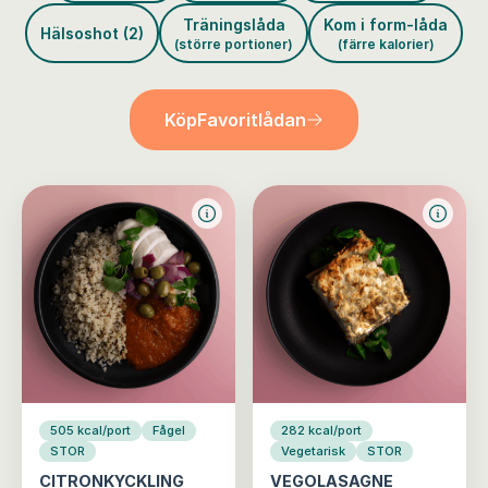
Träningslåda
Kom i form-låda
Hälsoshot (2)
(större portioner)
(färre kalorier)
Köp
Favoritlådan
505 kcal/port
Fågel
282 kcal/port
STOR
Vegetarisk
STOR
CITRONKYCKLING
VEGOLASAGNE