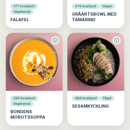
377 kcal/port
474 kcal/port
Vegan
Vegetarisk
GRÅÄRTSBOWL MED
FALAFEL
TAMARIND
290 kcal/port
466 kcal/port
Fågel
Vegetarisk
SESAMKYCKLING
BONDENS
MOROTSSOPPA