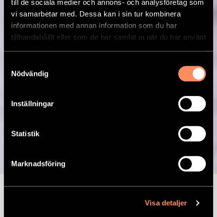
till de sociala medier och annons- och analysföretag som
vi samarbetar med. Dessa kan i sin tur kombinera
informationen med annan information som du har
tillhandahållit eller som de har samlat in när du har använt
deras tjänster.
Samtyckesval
Nödvändig
Inställningar
Ragu på svamp,
Statistik
grönkål, lök &
Marknadsföring
mandel samt
kryddad quinoa
Visa detaljer