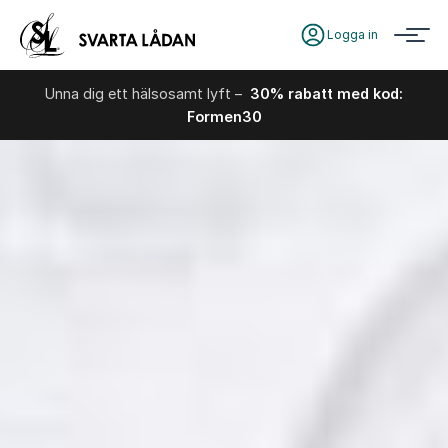
Logga in
Unna dig ett hälsosamt lyft –
30% rabatt med kod:
Formen30