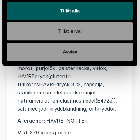
Näringsvärde per 100 gram:
Energi 431kJ,
Tillåt alla
Energi 103 kcal, Fett 2,2 g, -varav Mättat
fett 0,2 g, Kolhydrater 13 g, -varav
Tillåt urval
Sockerarter 2,3 g, Protein 4 g, Salt 0,5 g
Ingredienser:
Champinjoner, karl johan
svamp, bladspenat, schalottenlök, quinoa,
Avvisa
grönkål, lök, SÖTMANDEL, kikärtor,
morot, purjolök, palsternacka, vitlök,
HAVREdryck(glutenfri
fullkornsHAVREdryck 8 %, rapsolja,
stabiliseringsmedel guarkärnmjöl,
natriumcitrat, emulgeringsmedel(E472e)),
salt med jod, kryddblandning, örtkryddor.
Allergener:
HAVRE, NÖTTER
Vikt:
370 gram/portion