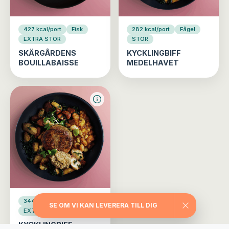
427 kcal/port
Fisk
282 kcal/port
Fågel
EXTRA STOR
STOR
SKÄRGÅRDENS
KYCKLINGBIFF
BOUILLABAISSE
MEDELHAVET
344 kcal/port
Fågel
SE OM VI KAN LEVERERA TILL DIG
EXTRA STOR
KYCKLINGBIFF