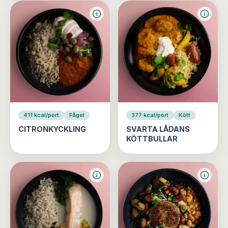
411 kcal/port
Fågel
377 kcal/port
Kött
CITRONKYCKLING
SVARTA LÅDANS
KÖTTBULLAR