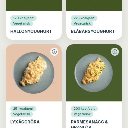
129 kcal/port
225 kcal/port
Vegetarisk
Vegetarisk
HALLONYOUGHURT
BLÅBÄRSYOUGHURT
251 kcal/port
203 kcal/port
Vegetarisk
Vegetarisk
LYXÄGGRÖRA
PARMESANÄGG &
GRÄSLÖK