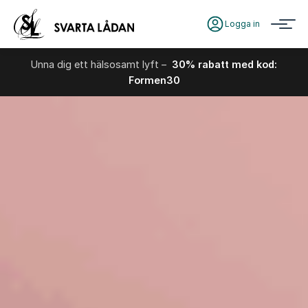
Logga in
Unna dig ett hälsosamt lyft –
30% rabatt med kod:
Formen30