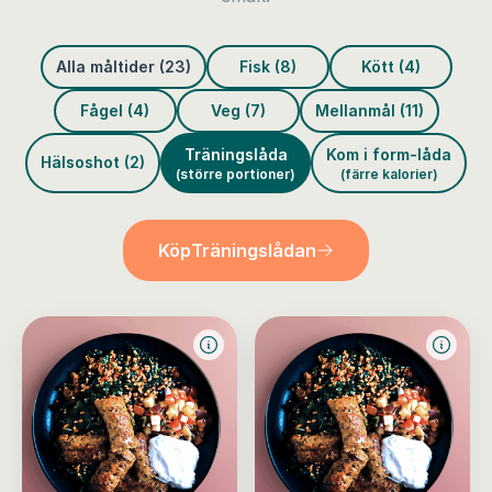
Alla måltider (23)
Fisk (8)
Kött (4)
Fågel (4)
Veg (7)
Mellanmål (11)
Träningslåda
Kom i form-låda
Hälsoshot (2)
(större portioner)
(färre kalorier)
Köp
Träningslådan