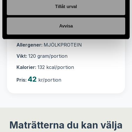
Tillåt urval
Sockerarter 1,2 g, Protein 15 g, Salt 0,7 g
Ingredienser:
Kycklingbröst,
garbanzobönor, färskOST laktosfri, citron,
Avvisa
salt med jod, kryddblandning, örtkryddor.
Allergener:
MJÖLKPROTEIN
Vikt:
120 gram/portion
Kalorier:
132 kcal/portion
42
Pris:
kr/portion
Maträtterna du kan välja