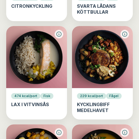
CITRONKYCKLING
SVARTA LÅDANS
KÖTTBULLAR
474 kcal/port
Fisk
229 kcal/port
Fågel
LAX I VITVINSÅS
KYCKLINGBIFF
MEDELHAVET