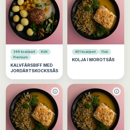
349 kcal/port
Kött
451 kcal/port
Fisk
Premium
KOLJA I MOROTSÅS
KALVFÄRSBIFF MED
JORDÄRTSKOCKSSÅS