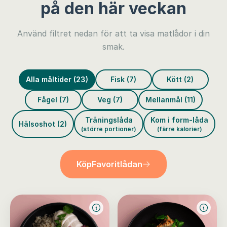
på den här veckan
Använd filtret nedan för att ta visa matlådor i din
smak.
Alla måltider (23)
Fisk (7)
Kött (2)
Fågel (7)
Veg (7)
Mellanmål (11)
Träningslåda
Kom i form-låda
Hälsoshot (2)
(större portioner)
(färre kalorier)
Köp
Favoritlådan