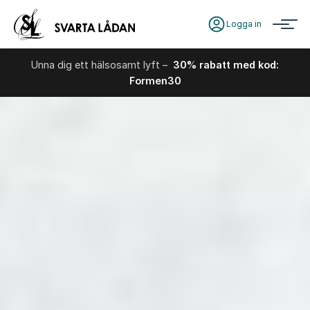
Logga in
Unna dig ett hälsosamt lyft –
30% rabatt med kod:
Formen30