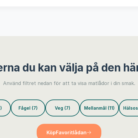
erna du kan välja på den hä
Använd filtret nedan för att ta visa matlådor i din smak.
)
Fågel (7)
Veg (7)
Mellanmål (11)
Hälsos
Köp
Favoritlådan