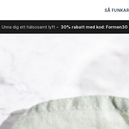
SÅ FUNKAR
Unna dig ett hälsosamt lyft –
30% rabatt med kod: Formen30