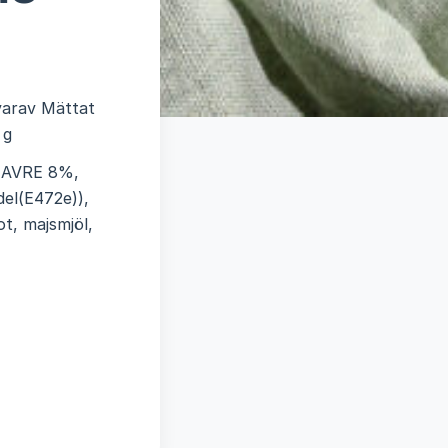
-varav Mättat
 g
sHAVRE 8%,
del(E472e)),
t, majsmjöl,