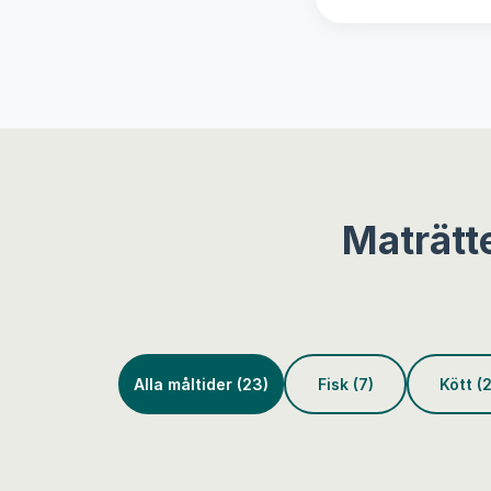
Maträtt
Alla måltider (23)
Fisk (7)
Kött (2