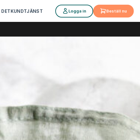
Logga in
Beställ nu
 DET
KUNDTJÄNST