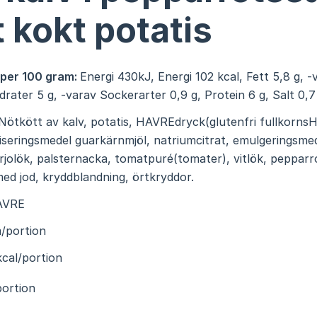
 kokt potatis
 per 100 gram:
Energi 430kJ, Energi 102 kcal, Fett 5,8 g, 
ydrater 5 g, -varav Sockerarter 0,9 g, Protein 6 g, Salt 0,7
Nötkött av kalv, potatis, HAVREdryck(glutenfri fullkorn
iliseringsmedel guarkärnmjöl, natriumcitrat, emulgeringsme
rjolök, palsternacka, tomatpuré(tomater), vitlök, pepparro
 med jod, kryddblandning, örtkryddor.
AVRE
/portion
cal/portion
portion