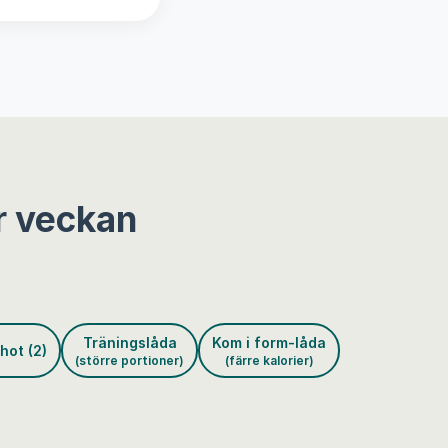
r veckan
Träningslåda
Kom i form-låda
hot (2)
(större portioner)
(färre kalorier)