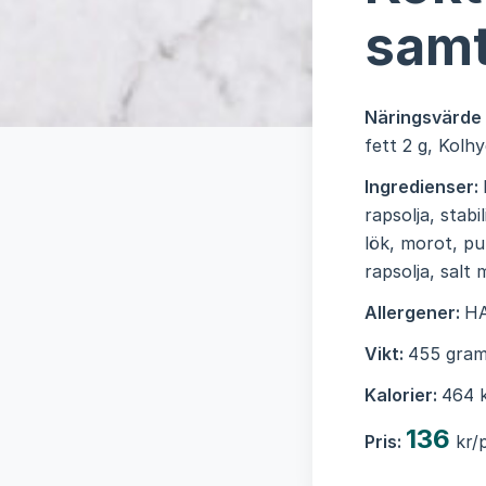
samt
Näringsvärde
fett 2 g, Kolh
Ingredienser:
rapsolja, stab
lök, morot, pu
rapsolja, salt
Allergener:
H
Vikt:
455 gram
Kalorier:
464 k
136
Pris:
kr/