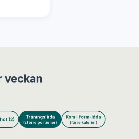
r veckan
Träningslåda
Kom i form-låda
hot (2)
(större portioner)
(färre kalorier)