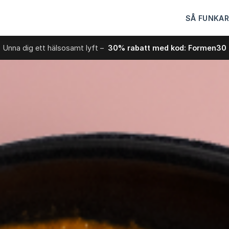
SÅ FUNKAR
Unna dig ett hälsosamt lyft –
30% rabatt med kod: Formen30