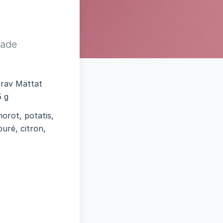
tade
varav Mättat
5 g
orot, potatis,
uré, citron,