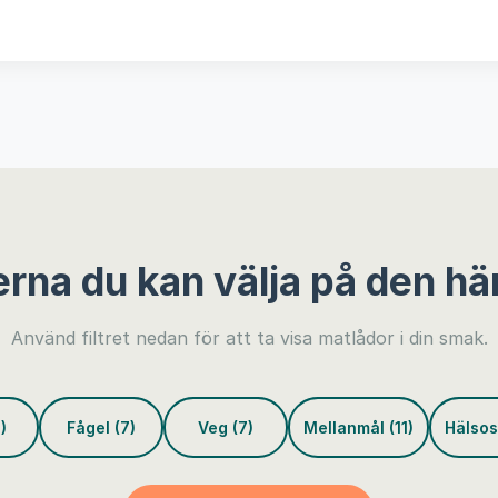
erna du kan välja på den hä
Använd filtret nedan för att ta visa matlådor i din smak.
)
Fågel (7)
Veg (7)
Mellanmål (11)
Hälsos