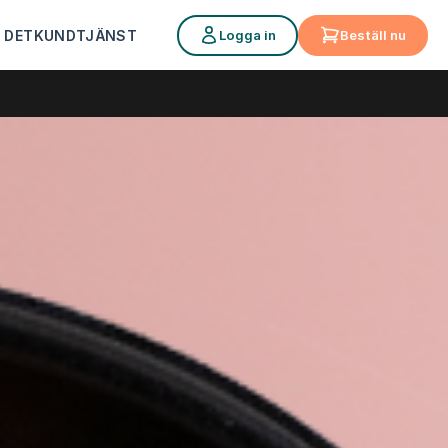
Logga in
Beställ nu
 DET
KUNDTJÄNST