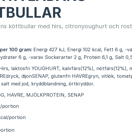
TBULLAR
ns köttbullar med hirs, citronyoughurt och ros
 per 100 gram:
Energi 427 kJ, Energi 102 kcal, Fett 6 g, -
hydrater 6 g, -varav Sockerarter 2 g, Protein 6,1 g, Salt 0,
Hirs, laktosfri YOUGHURT, kalvfärs(12%), nötfärs(12%), m
REdryck, dijonSENAP, glutenfri HAVREgryn, vitlök, tomatp
, salt med jod, kryddblandning, örtkryddor.
G, HAVRE, MJÖLKPROTEIN, SENAP
/portion
cal/portion
ortion