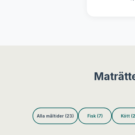
Maträtt
Alla måltider (23)
Fisk (7)
Kött (2