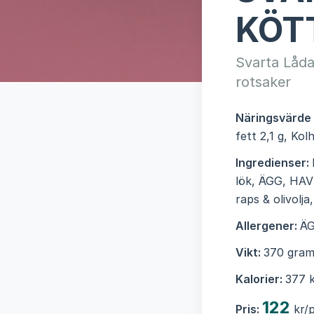
KÖT
Svarta Låda
rotsaker
Näringsvärde
fett 2,1 g, Kol
Ingredienser:
lök, ÄGG, HAV
raps & olivolja
Allergener:
ÄG
Vikt:
370 gram
Kalorier:
377 k
122
Pris:
kr/p