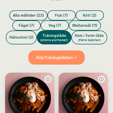
Alla måltider (23)
Fisk (7)
Kött (2)
Fågel (7)
Veg (7)
Mellanmål (11)
Träningslåda
Kom i form-låda
Hälsoshot (2)
(större portioner)
(färre kalorier)
Köp
Träningslådan