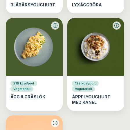
BLÅBÄRSYOUGHURT
LYXÄGGRÖRA
216 kcal/port
129 kcal/port
Vegetarisk
Vegetarisk
ÄGG & GRÄSLÖK
ÄPPELYOUGHURT
MED KANEL