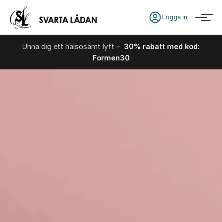
Logga in
Unna dig ett hälsosamt lyft –
30% rabatt med kod:
Formen30