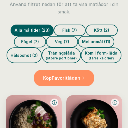
Använd filtret nedan för att ta visa matlådor i din
smak.
Alla måltider (23)
Fisk (7)
Kött (2)
Fågel (7)
Veg (7)
Mellanmål (11)
Träningslåda
Kom i form-låda
Hälsoshot (2)
(större portioner)
(färre kalorier)
Köp
Favoritlådan