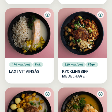
474 kcal/port
Fisk
229 kcal/port
Fågel
LAX I VITVINSÅS
KYCKLINGBIFF
MEDELHAVET