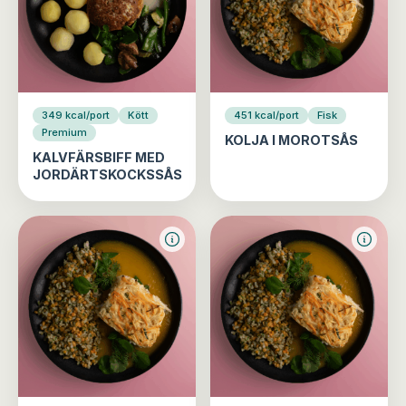
349 kcal/port
Kött
451 kcal/port
Fisk
Premium
KOLJA I MOROTSÅS
KALVFÄRSBIFF MED
JORDÄRTSKOCKSSÅS