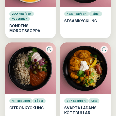
290 kcal/port
466 kcal/port
Fågel
Vegetarisk
SESAMKYCKLING
BONDENS
MOROTSSOPPA
411 kcal/port
Fågel
377 kcal/port
Kött
CITRONKYCKLING
SVARTA LÅDANS
KÖTTBULLAR