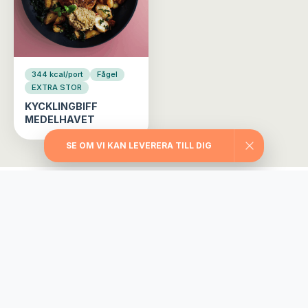
344 kcal/port
Fågel
EXTRA STOR
KYCKLINGBIFF
MEDELHAVET
SE OM VI KAN LEVERERA TILL DIG
Välj din matlåda
Träningslådan
Maxa träningen med extra stora portioner,