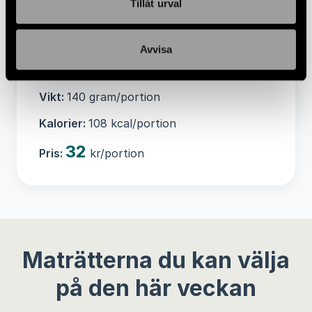
Tillåt urval
MJÖLKsyrekultur, vegetabiliskt löpe,
laktas), apelsinjuice, kakaopulver, kaffe,
honung flytande, hallon, agave sirap
Avvisa
Allergener:
MJÖLKPROTEIN
Vikt:
140 gram/portion
Kalorier:
108 kcal/portion
32
Pris:
kr/portion
Maträtterna du kan välja
på den här veckan