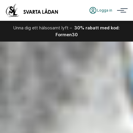
Logga in
Unna dig ett hälsosamt lyft –
30% rabatt med kod:
Formen30