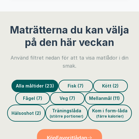
Maträtterna du kan välja
på den här veckan
Använd filtret nedan för att ta visa matlådor i din
smak.
Alla måltider (23)
Fisk (7)
Kött (2)
Fågel (7)
Veg (7)
Mellanmål (11)
Träningslåda
Kom i form-låda
Hälsoshot (2)
(större portioner)
(färre kalorier)
Köp
Favoritlådan