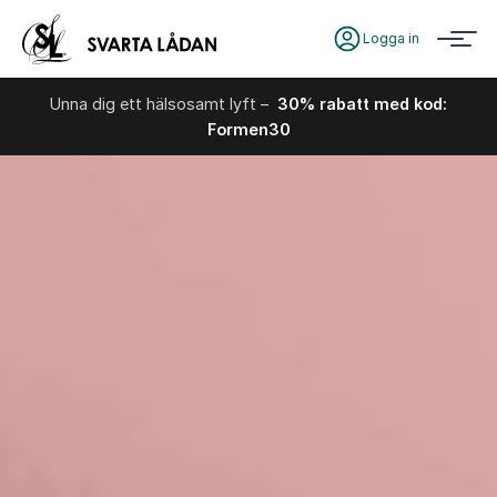
Logga in
Unna dig ett hälsosamt lyft –
30% rabatt med kod:
Formen30