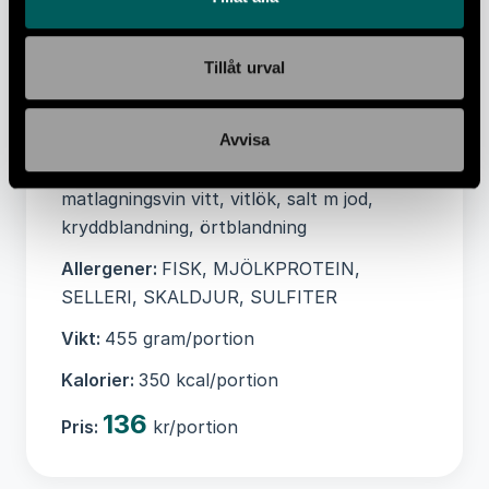
0,8 g, Kolhydrater 4 g, -varav Sockerarter
3 g, Protein 8,1 g, Salt 0,7 g
Tillåt urval
Ingredienser:
Tomater, RÄKOR(11%),
KOLJA(11%), LAX(11%), YOGHURT
Avvisa
laktosfri(7%), FISKfond, rotSELLERI,
morot, palsternacka, gul lök, fänkål,
matlagningsvin vitt, vitlök, salt m jod,
kryddblandning, örtblandning
Allergener:
FISK, MJÖLKPROTEIN,
SELLERI, SKALDJUR, SULFITER
Vikt:
455 gram/portion
Kalorier:
350 kcal/portion
136
Pris:
kr/portion