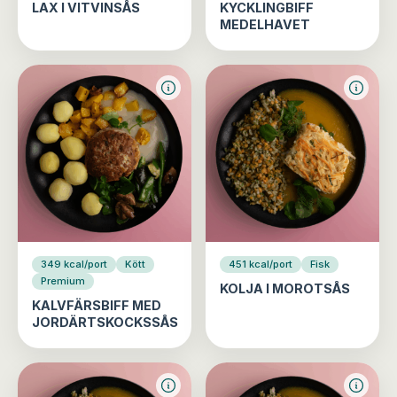
LAX I VITVINSÅS
KYCKLINGBIFF
MEDELHAVET
349 kcal/port
Kött
451 kcal/port
Fisk
Premium
KOLJA I MOROTSÅS
KALVFÄRSBIFF MED
JORDÄRTSKOCKSSÅS