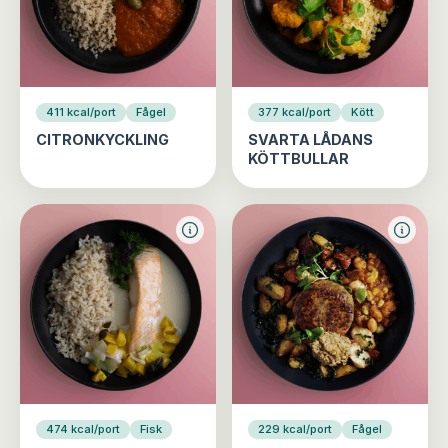
411 kcal/port
Fågel
377 kcal/port
Kött
CITRONKYCKLING
SVARTA LÅDANS
KÖTTBULLAR
474 kcal/port
Fisk
229 kcal/port
Fågel