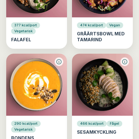
377 kcal/port
474 kcal/port
Vegan
Vegetarisk
GRÅÄRTSBOWL MED
FALAFEL
TAMARIND
290 kcal/port
466 kcal/port
Fågel
Vegetarisk
SESAMKYCKLING
BONDENS