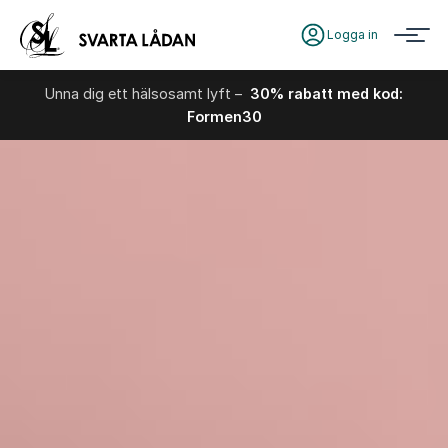
Logga in
Unna dig ett hälsosamt lyft –
30% rabatt med kod:
Formen30