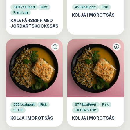
349 kcal/port
Kött
451 kcal/port
Fisk
Premium
KOLJA I MOROTSÅS
KALVFÄRSBIFF MED
JORDÄRTSKOCKSSÅS
555 kcal/port
Fisk
677 kcal/port
Fisk
STOR
EXTRA STOR
KOLJA I MOROTSÅS
KOLJA I MOROTSÅS