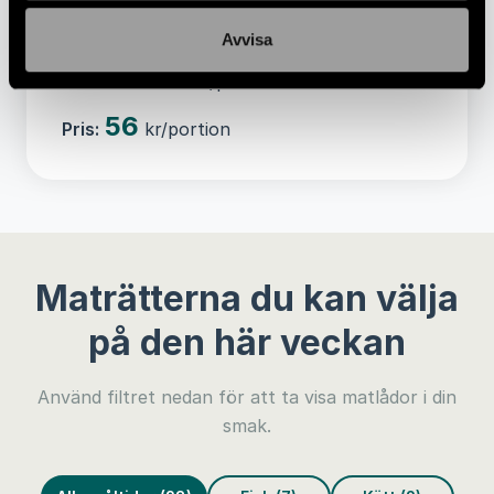
Vikt:
140 gram/portion
Avvisa
Kalorier:
179 kcal/portion
56
Pris:
kr/portion
Maträtterna du kan välja
på den här veckan
Använd filtret nedan för att ta visa matlådor i din
smak.