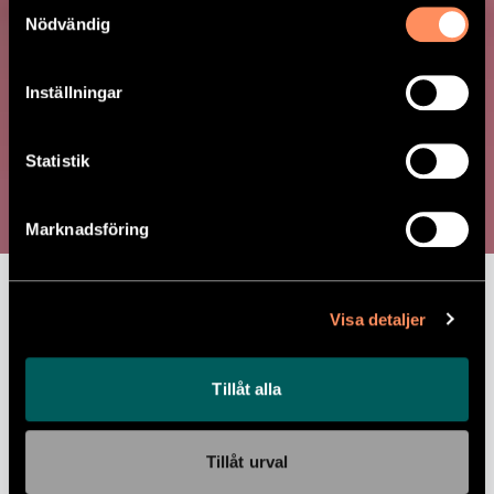
Samtyckesval
Nödvändig
Inställningar
Björnbärscrunch
Statistik
Marknadsföring
Näringsvärde per 100 gram:
Energi 536kJ,
Energi 128kcal, Fett 3g, -varav Mättat fett
2g, Kolhydrater 15g, -varav Sockerarter
Visa detaljer
7g, Protein 8g, Salt 0g
Ingredienser:
Laktosfri kvarg(18%),
Tillåt alla
lingon(11%), björnbär(11%), glutenfria
HAVREgryn, citron, honung, kokos,
sötMANDEL.
Tillåt urval
Allergener:
HAVRE, NÖTTER