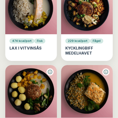
474 kcal/port
Fisk
229 kcal/port
Fågel
LAX I VITVINSÅS
KYCKLINGBIFF
MEDELHAVET