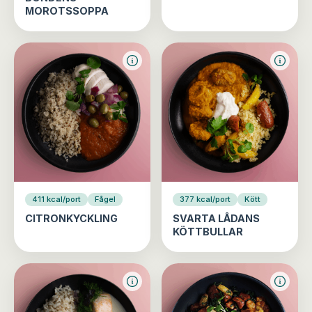
MOROTSSOPPA
411 kcal/port
Fågel
377 kcal/port
Kött
CITRONKYCKLING
SVARTA LÅDANS
KÖTTBULLAR