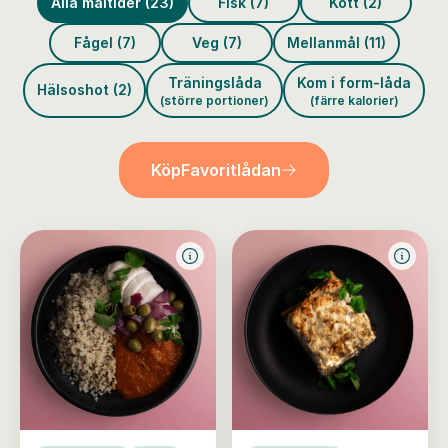
Alla måltider (23)
Fisk (7)
Kött (2)
Fågel (7)
Veg (7)
Mellanmål (11)
Träningslåda
Kom i form-låda
Hälsoshot (2)
(större portioner)
(färre kalorier)
Köp
Favoritlådan