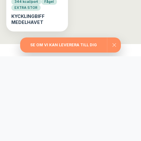
344 kcal/port
Fågel
EXTRA STOR
KYCKLINGBIFF
MEDELHAVET
SE OM VI KAN LEVERERA TILL DIG
Välj din matlåda
Träningslådan
Maxa träningen med extra stora portioner,
rejält med protein, långsamma kolhydrater
och nyttiga fetter.
745
från
kr/vecka